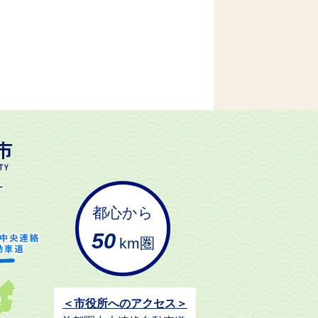
都心から
50
km圏
＜市役所へのアクセス＞