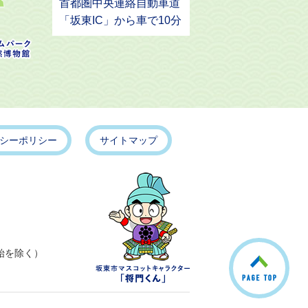
首都圏中央連絡自動車道
「坂東IC」から車で10分
シーポリシー
サイトマップ
こ
始を除く）