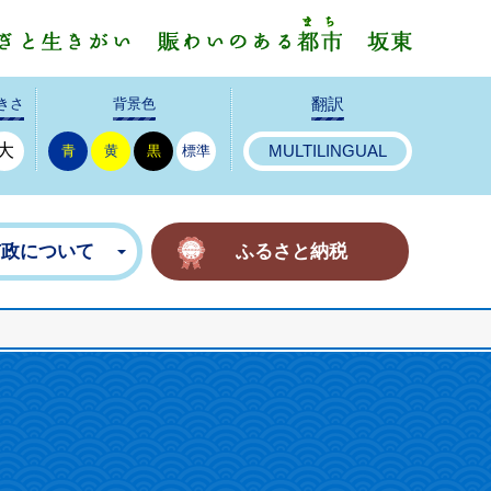
みんなで
きさ
背景色
翻訳
大
青
黄
黒
標準
MULTILINGUAL
市政について
ふるさと納税