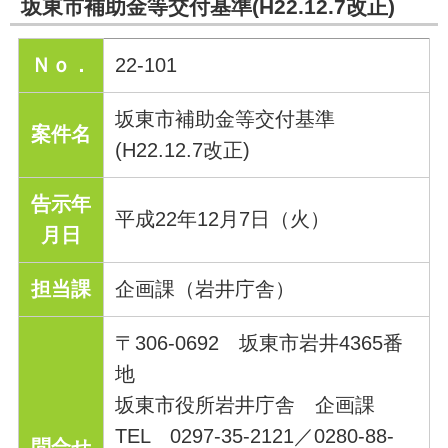
坂東市補助金等交付基準(H22.12.7改正)
Ｎｏ．
22-101
坂東市補助金等交付基準
案件名
(H22.12.7改正)
告示年
平成22年12月7日（火）
月日
担当課
企画課（岩井庁舎）
〒306‐0692 坂東市岩井4365番
地
坂東市役所岩井庁舎 企画課
TEL 0297‐35‐2121／0280‐88‐
問合せ