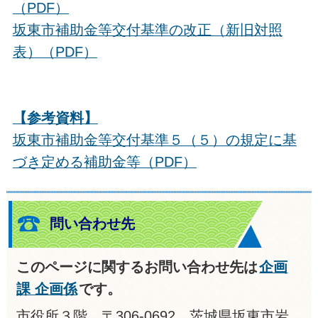
（PDF）
坂東市補助金等交付基準の改正（新旧対照
表）（PDF）
【参考資料】
坂東市補助金等交付基準５（５）の規定に基
づき定める補助金等（PDF）
問い合わせ先
このページに関するお問い合わせ先は
企画
課 企画係
です。
市役所３階 〒306-0692 茨城県坂東市岩