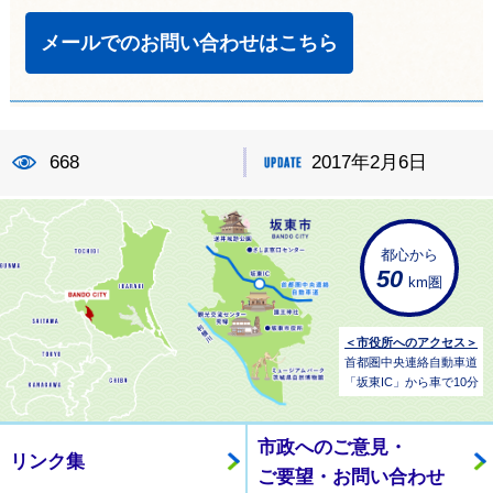
メールでのお問い合わせはこちら
668
2017年2月6日
都心から
50
km圏
＜市役所へのアクセス＞
首都圏中央連絡自動車道
「坂東IC」から車で10分
市政へのご意見・
リンク集
ご要望・お問い合わせ