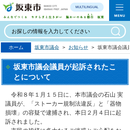
MULTILINGUAL
みんなで
ホーム
坂東市議会
>
お知らせ
>
坂東市議会議
坂東市議会議員が起訴されたこ
とについて
令和８年１月１５日に、本市議会の石山 実
議員が、「ストーカー規制法違反」と「器物
損壊」の容疑で逮捕され、本日２月４日に起
訴されました。