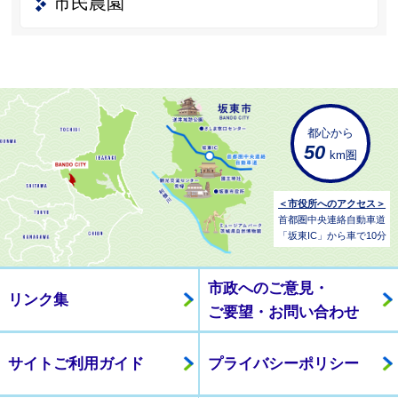
市民農園
都心から
50
km圏
＜市役所へのアクセス＞
首都圏中央連絡自動車道
「坂東IC」から車で10分
市政へのご意見・
リンク集
ご要望・お問い合わせ
サイトご利用ガイド
プライバシーポリシー