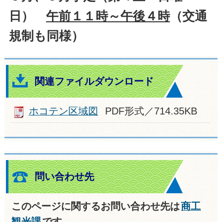
日）
午前１１時
～午後４時
（交通
規制も同様）
関連ファイルダウンロード
ホコテン区域図
PDF形式／714.35KB
問い合わせ先
このページに関するお問い合わせ先は
商工
観光課
です。