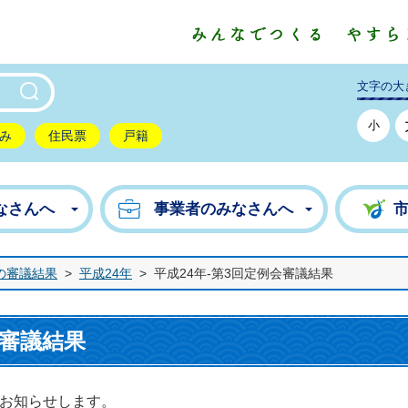
東市公式ホームページ
文字の大
小
み
住民票
戸籍
なさんへ
事業者のみなさんへ
の審議結果
>
平成24年
>
平成24年-第3回定例会審議結果
会審議結果
お知らせします。