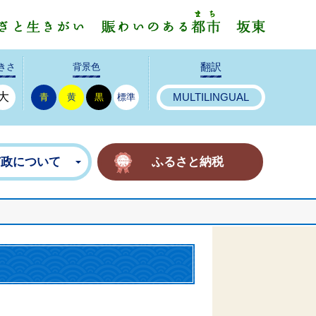
みんなで
きさ
背景色
翻訳
大
青
黄
黒
標準
MULTILINGUAL
市政について
ふるさと納税