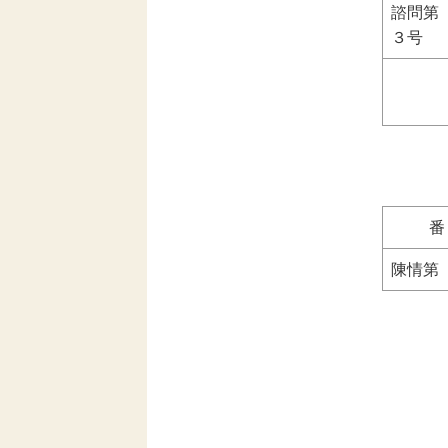
諮問
３号
陳情審
陳情第