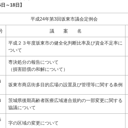
日～18
日】
平成24年第3回坂東市議会定例会
号
議 案 名
第
平成２３年度坂東市の健全化判断比率及び資金不足率に
ついて
第
専決処分の報告について
（損害賠償の和解について）
４
坂東市商店街多目的広場の設置及び管理等に関する条例
４
茨城県後期高齢者医療広域連合規約の一部変更に関する
協議について
５
字の区域の変更について