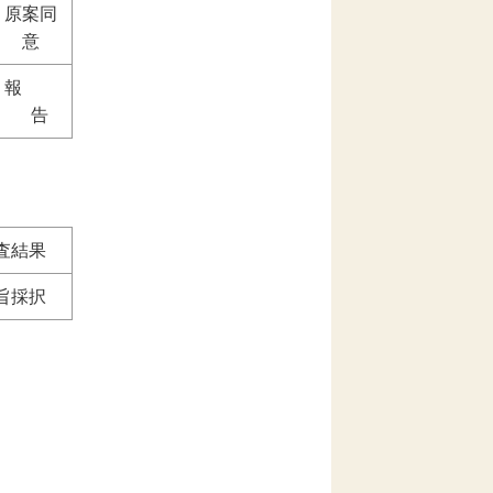
原案同
意
報
告
査結果
旨採択