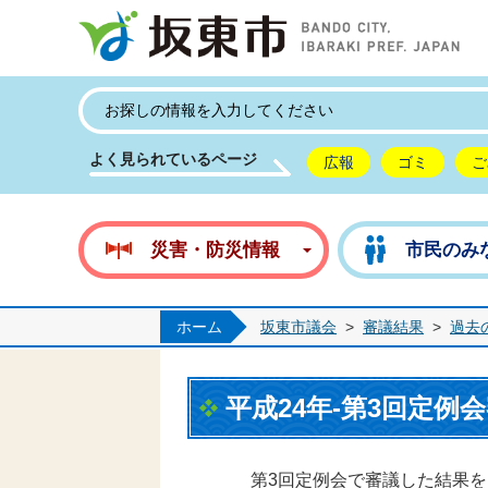
坂
よく見られているページ
広報
ゴミ
ご
災害・防災情報
市民のみ
ホーム
坂東市議会
>
審議結果
>
過去
平成24年-第3回定例
第3回定例会で審議した結果を