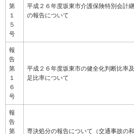
第
平成２６年度坂東市介護保険特別会計
１
の報告について
５
号
報
告
第
平成２６年度坂東市の健全化判断比率
１
足比率について
６
号
報
告
第
専決処分の報告について（交通事故の