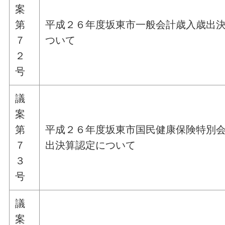
案
第
平成２６年度坂東市一般会計歳入歳出
７
ついて
２
号
議
案
第
平成２６年度坂東市国民健康保険特別
７
出決算認定について
３
号
議
案