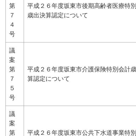
第
平成２６年度坂東市後期高齢者医療特
７
歳出決算認定について
４
号
議
案
第
平成２６年度坂東市介護保険特別会計
７
算認定について
５
号
議
案
第
平成２６年度坂東市公共下水道事業特