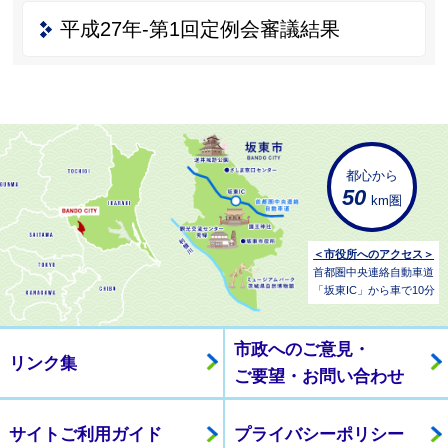
平成27年-第1回定例会審議結果
都心から
50
km圏
＜市役所へのアクセス＞
首都圏中央連絡自動車道
「坂東IC」から車で10分
市政へのご意見・
リンク集
ご要望・お問い合わせ
サイトご利用ガイド
プライバシーポリシー