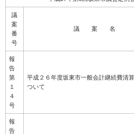
議
案
議 案 名
番
号
報
告
第
平成２６年度坂東市一般会計継続費清
１
ついて
４
号
報
告