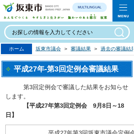
MULTILINGUAL
みんなで
ホーム
坂東市議会
>
審議結果
>
過去の審議結
平成27年-第3回定例会審議結果
第3回定例会で審議した結果をお知らせ
します。
【平成27年第3
回定例会 9
月8
日～18
日】
平成27年第3回坂東市議会定例