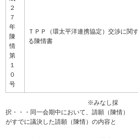
２
７
年
ＴＰＰ（環太平洋連携協定）交渉に関
陳
る陳情書
情
第
１
０
号
※みなし採
択・・・同一会期中において、請願（陳情）
がすでに議決した請願（陳情）の内容と