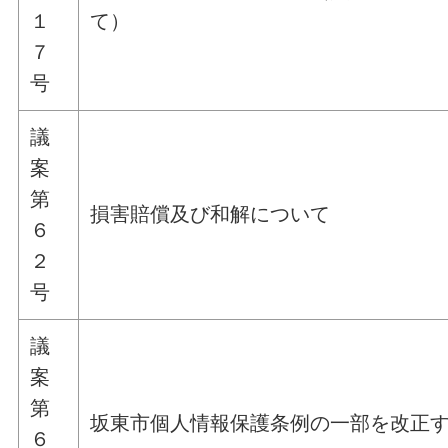
１
て）
７
号
議
案
第
損害賠償及び和解について
６
２
号
議
案
第
坂東市個人情報保護条例の一部を改正
６