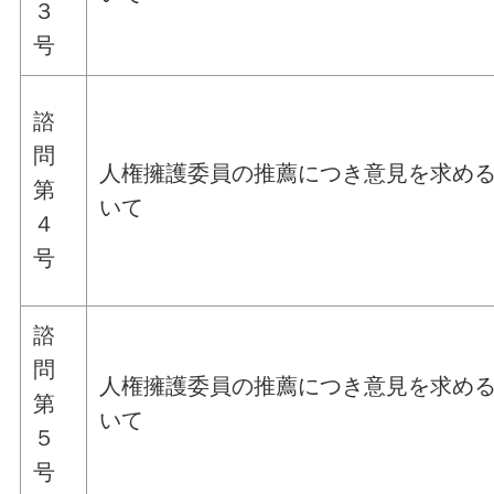
３
号
諮
問
人権擁護委員の推薦につき意見を求め
第
いて
４
号
諮
問
人権擁護委員の推薦につき意見を求め
第
いて
５
号