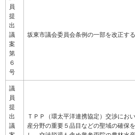
員
提
出
議
坂東市議会委員会条例の一部を改正す
案
第
６
号
議
員
提
出
ＴＰＰ（環太平洋連携協定）交渉にお
議
産分野の重要５品目などの聖域の確保
案
し、交渉脱退も含め衆参両院の農林水