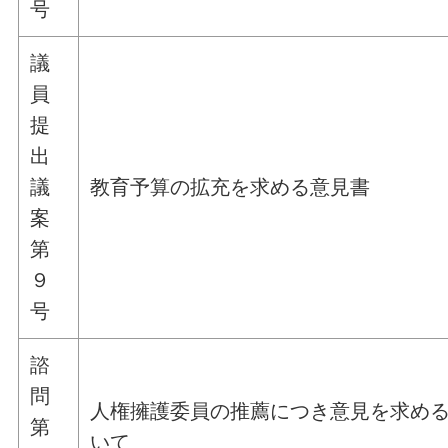
号
議
員
提
出
議
教育予算の拡充を求める意見書
案
第
９
号
諮
問
人権擁護委員の推薦につき意見を求め
第
いて