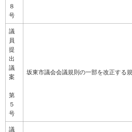
８
号
議
員
提
出
議
坂東市議会会議規則の一部を改正する
案
第
５
号
議