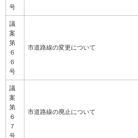
号
議
案
第
市道路線の変更について
６
６
号
議
案
第
市道路線の廃止について
６
７
号