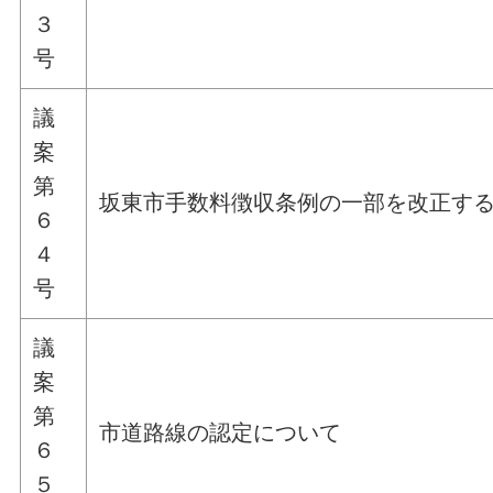
３
号
議
案
第
坂東市手数料徴収条例の一部を改正す
６
４
号
議
案
第
市道路線の認定について
６
５