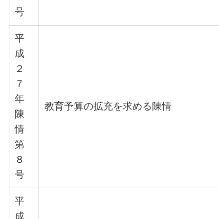
号
平
成
２
７
年
教育予算の拡充を求める陳情
陳
情
第
８
号
平
成