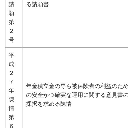
請
る請願書
願
第
２
号
平
成
２
７
年金積立金の専ら被保険者の利益のた
年
の安全かつ確実な運用に関する意見書
陳
採択を求める陳情
情
第
６