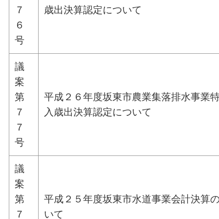
７
歳出決算認定について
６
号
議
案
第
平成２６年度坂東市農業集落排水事業
７
入歳出決算認定について
７
号
議
案
第
平成２５年度坂東市水道事業会計決算
７
いて