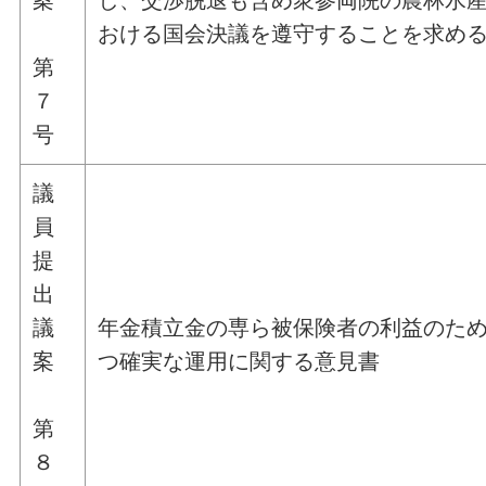
おける国会決議を遵守することを求め
第
７
号
議
員
提
出
議
年金積立金の専ら被保険者の利益のた
案
つ確実な運用に関する意見書
第
８