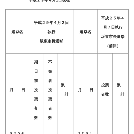
平成２９年４月1日現在
平成２５年４
平成２９年４月２日
月７日執行
選挙名
執行
選挙名
坂東市長選挙
坂東市長選挙
（前回）
期
不
日
在
前
者
累
投票
累
月 日
投
投
月 日
計
者数
計
票
票
者
者
数
数
３月２６
３月３１