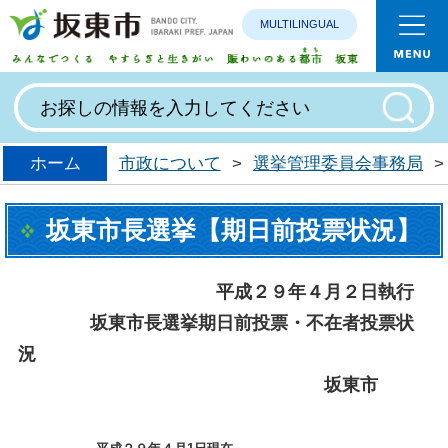
MULTILINGUAL
みんなで
ホーム
市政について
>
選挙管理委員会事務局
>
坂東市長選挙【期日前投票状況】
平成２９年４月２日執行
坂東市長選挙期日前投票・不在者投票状
況
坂東市