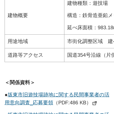
建物種類：遊技場
構造：鉄骨造亜鉛メ
建物概要
延べ床面積：983.18m
用途地域
市街化調整区域 建ぺ
道路等アクセス
国道354号沿線（片
＜関係資料＞
●
坂東市旧遊技場跡地に関する民間事業者の活
用意向調査_応募要領
（PDF:486 KB）