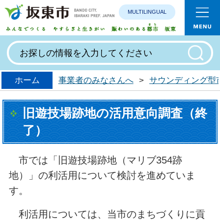
MULTILINGUAL
みんなで
ホーム
事業者のみなさんへ
>
サウンディング型
旧遊技場跡地の活用意向調査（終
了）
市では「旧遊技場跡地（マリブ354跡
地）」の利活用について検討を進めていま
す。
利活用については、当市のまちづくりに貢