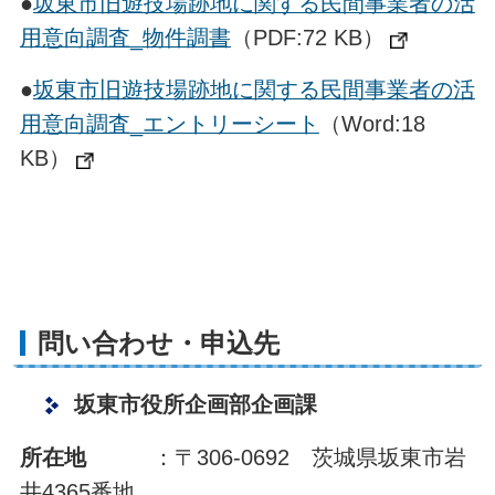
●
坂東市旧遊技場跡地に関する民間事業者の活
用意向調査_
物件調書
（PDF:72 KB）
●
坂東市旧遊技場跡地に関する民間事業者の活
用意向調査_エントリーシート
（Word:18
KB）
問い合わせ・申込先
坂東市役所企画部企画課
所在地
：〒306-0692 茨城県坂東市岩
井4365番地