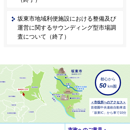
坂東市地域利便施設における整備及び
運営に関するサウンディング型市場調
査について（終了）
都心から
50
km圏
＜市役所へのアクセス＞
首都圏中央連絡自動車道
「坂東IC」から車で10分
市政へのご意見・