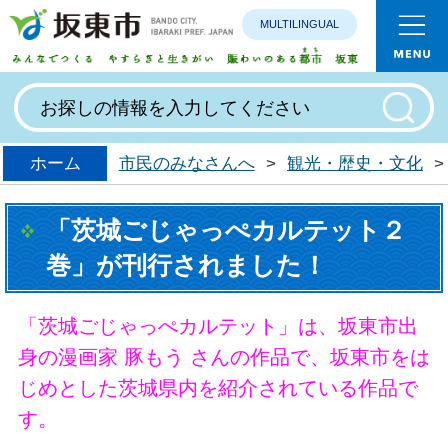
MULTILINGUAL
みんなで
ホーム
市民のみなさんへ
>
観光・歴史・文化
>
「茨城ごじゃっぺカルテット２
巻」が刊行されました！
「茨城ごじゃっぺカルテット」は、坂東市出
身の漫画家 豚もう さんの作品で、
坂東市をは
じめとした茨城県内を紹介されている作品で
す。