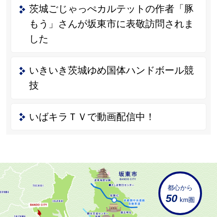
茨城ごじゃっぺカルテットの作者「豚
もう」さんが坂東市に表敬訪問されま
した
いきいき茨城ゆめ国体ハンドボール競
技
いばキラＴＶで動画配信中！
都心から
50
km圏