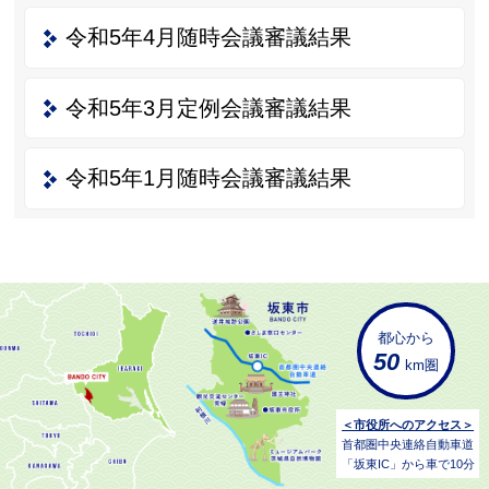
令和5年4月随時会議審議結果
令和5年3月定例会議審議結果
令和5年1月随時会議審議結果
都心から
50
km圏
＜市役所へのアクセス＞
首都圏中央連絡自動車道
「坂東IC」から車で10分