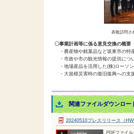
表敬訪問された株
〇事業計画等に係る意見交換の概要
・農産物や銘菓品など坂東市の特産
・市政や市の観光情報の提供につ
・地場産品を活用した(株)ローソ
・大規模災害時の復旧復興への支
関連ファイルダウンロー
20240510プレスリリース（
PDFファイ