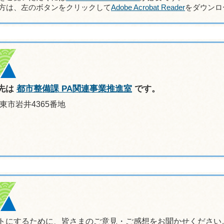
方は、左のボタンをクリックして
Adobe Acrobat Reader
をダウンロ
先は
都市整備課 PA関連事業推進室
です。
坂東市岩井4365番地
トにするために、皆さまのご意見・ご感想をお聞かせください