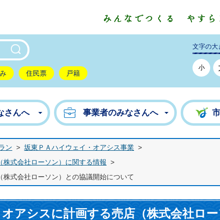
東市公式ホームページ
文字の大
小
み
住民票
戸籍
なさんへ
事業者のみなさんへ
ラン
>
坂東ＰＡハイウェイ・オアシス事業
>
（株式会社ローソン）に関する情報
>
（株式会社ローソン）との協議開始について
・オアシスに計画する売店（株式会社ロー