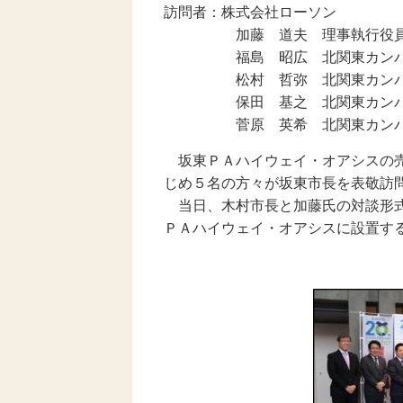
訪問者：株式会社ローソン
加藤 道夫 理事執行役員 北
福島 昭広 北関東カンパニー
松村 哲弥 北関東カンパニー 
保田 基之 北関東カンパニー 
菅原 英希 北関東カンパニー 
坂東ＰＡハイウェイ・オアシスの売
じめ５名の方々が坂東市長を表敬訪
当日、木村市長と加藤氏の対談形式
ＰＡハイウェイ・オアシスに設置す