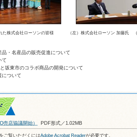
式会社ローソンの皆様 （左）株式会社ローソン 加藤氏 （右
品・名産品の販売促進について
いて
ンと坂東市のコラボ商品の開発について
援について
ド
HWO売店協議開始）
PDF形式／1.02MB
ルをご覧いただくには
Adobe Acrobat Reader
が必要です。