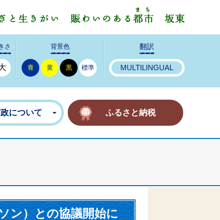
みんなで
きさ
背景色
翻訳
大
青
黄
黒
標準
MULTILINGUAL
市政について
ふるさと納税
ソン）との協議開始に