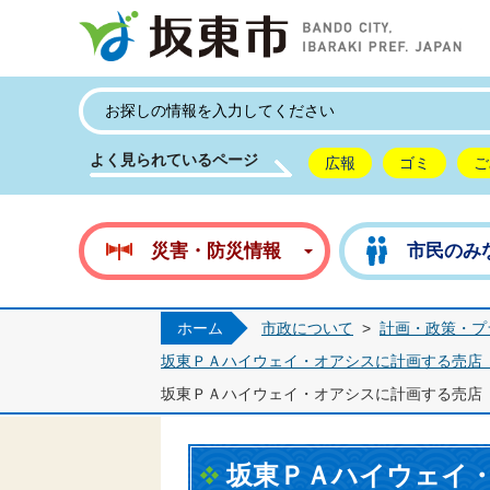
坂
よく見られているページ
広報
ゴミ
ご
災害・防災情報
市民のみ
ホーム
市政について
>
計画・政策・プ
坂東ＰＡハイウェイ・オアシスに計画する売店
坂東ＰＡハイウェイ・オアシスに計画する売店
坂東ＰＡハイウェイ