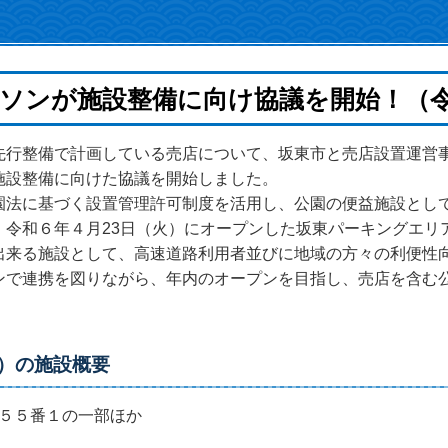
ソンが施設整備に向け協議を開始！（令
行整備で計画している売店について、坂東市と売店設置運営
施設整備に向けた協議を開始しました。
法に基づく設置管理許可制度を活用し、公園の便益施設とし
、令和６年４月23日（火）にオープンした坂東パーキングエリ
出来る施設として、高速道路利用者並びに地域の方々の利便性
で連携を図りながら、年内のオープンを目指し、売店を含む
）の施設概要
２５５番１の一部ほか