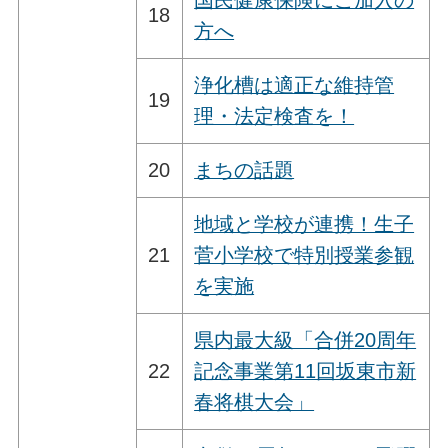
18
方へ
浄化槽は適正な維持管
19
理・法定検査を！
20
まちの話題
地域と学校が連携！生子
21
菅小学校で特別授業参観
を実施
県内最大級「合併20周年
22
記念事業第11回坂東市新
春将棋大会」