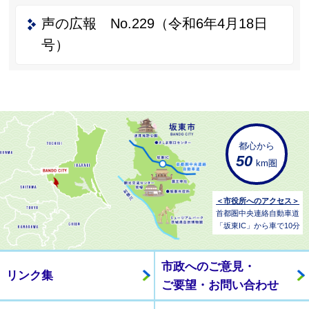
声の広報 No.229（令和6年4月18日
号）
都心から
50
km圏
＜市役所へのアクセス＞
首都圏中央連絡自動車道
「坂東IC」から車で10分
市政へのご意見・
リンク集
ご要望・お問い合わせ