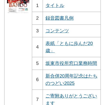
1
タイトル
2
録音図書凡例
3
コンテンツ
表紙「ともに歩んだ20
4
歳」
5
坂東市役所窓口業務時間
新合併20周年記念はたち
6
のつどい2025
ご寄附ありがとうござい
7
ます