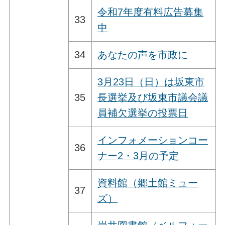
令和7年度有料広告募集
33
中
34
あなたの声を市政に
3月23日（日）は坂東市
35
長選挙及び坂東市議会議
員補欠選挙の投票日
インフォメーションコー
36
ナー2・3月の予定
資料館（郷土館ミュー
37
ズ）