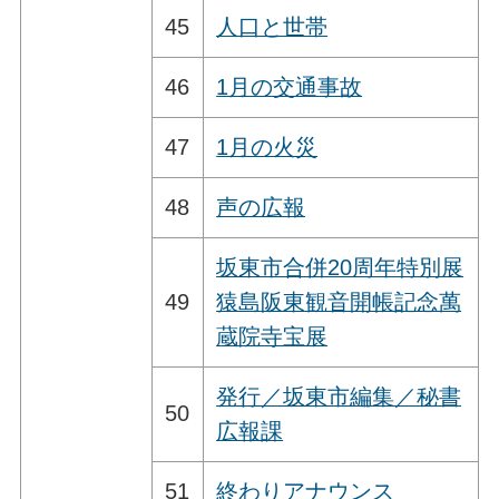
45
人口と世帯
46
1月の交通事故
47
1月の火災
48
声の広報
坂東市合併20周年特別展
49
猿島阪東観音開帳記念萬
蔵院寺宝展
発行／坂東市編集／秘書
50
広報課
51
終わりアナウンス