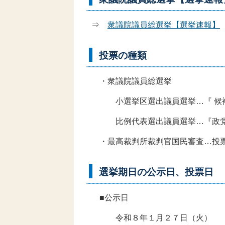
⇒
衆議院議員総選挙【選挙速報】
投票の種類
・衆議院議員総選挙
小選挙区選出議員選挙…『 候補者
比例代表選出議員選挙…『政党
・最高裁判所裁判官国民審査…投票
選挙期日の公示日、投票日
■公示日
令和８年１月２７日（火）