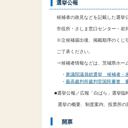
選挙公報
候補者の政見などを記載した選挙公
市役所・さしま窓口センター・岩井
※立候補届出後、掲載順序のくじ引
ご了承ください。
⇒候補者情報などは、茨城県ホーム
・
衆議院議員総選挙 候補者・
・
最高裁判所裁判官国民審査 
■選挙公報／広報「白ばら」選挙
選挙の概要、制度案内、投票所の
開票