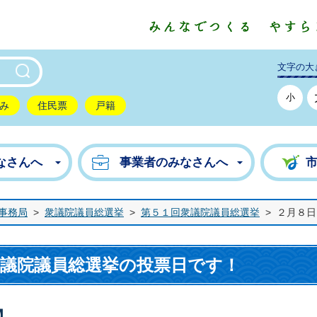
東市公式ホームページ
文字の大
小
み
住民票
戸籍
なさんへ
事業者のみなさんへ
事務局
>
衆議院議員総選挙
>
第５１回衆議院議員総選挙
>
２月８日
衆議院議員総選挙の投票日です！
】