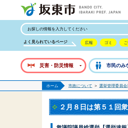
坂
よく見られているページ
広報
ゴミ
ご
災害・防災情報
市民のみ
ホーム
市政について
>
選挙管理委員会
２月８日は第５１回
衆議院議員総選挙【選挙速報