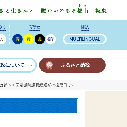
みんなで
きさ
背景色
翻訳
大
青
黄
黒
標準
MULTILINGUAL
市政について
ふるさと納税
は第５１回衆議院議員総選挙の投票日です！