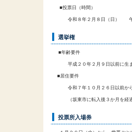
■投票日（時間）
令和８年２月８日（日） 午前
選挙権
■年齢要件
平成２０年２月９日以前に生ま
■居住要件
令和７年１０月２６日以前から、
（坂東市に転入後３か月を経過し
投票所入場券