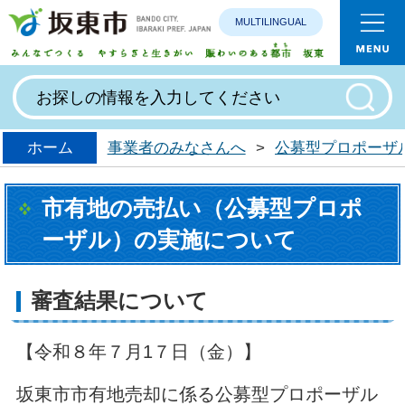
MULTILINGUAL
みんなで
ホーム
事業者のみなさんへ
>
公募型プロポーザ
市有地の売払い（公募型プロポ
ーザル）の実施について
審査結果について
【令和８年７月1７日（金）】
坂東市市有地売却に係る公募型プロポーザル