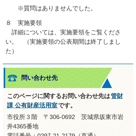
※質問はありませんでした。
８ 実施要領
詳細については、実施要領をご覧くださ
い。 （実施要領の公表期間は終了しまし
た）
問い合わせ先
このページに関するお問い合わせ先は
管財
課 公有財産活用室
です。
市役所３階 〒306-0692 茨城県坂東市岩
井4365番地
電話番号：0297-21-2179（直通）