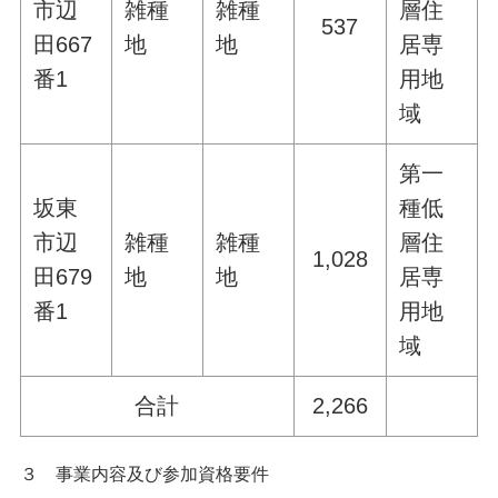
市辺
雑種
雑種
層住
537
田667
地
地
居専
番1
用地
域
第一
坂東
種低
市辺
雑種
雑種
層住
1,028
田679
地
地
居専
番1
用地
域
合計
2,266
３ 事業内容及び参加資格要件