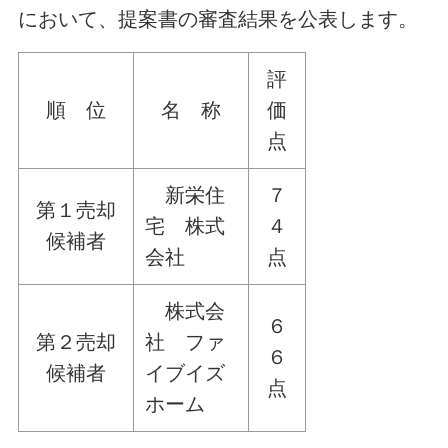
において、提案書の審査結果を公表します。
評
順 位
名 称
価
点
新栄住
７
第１売却
宅 株式
４
候補者
会社
点
株式会
６
第２売却
社 ファ
６
候補者
イブイズ
点
ホーム