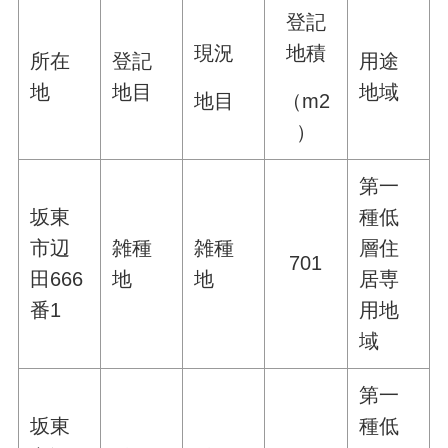
登記
現況
地積
所在
登記
用途
地
地目
地域
地目
（m2
）
第一
坂東
種低
市辺
雑種
雑種
層住
701
田666
地
地
居専
番1
用地
域
第一
坂東
種低