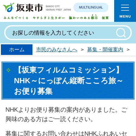
MULTILINGUAL
みんなで
ホーム
市民のみなさんへ
>
募集・開催案内
>
【坂東フィルムコミッション】
NHK～にっぽん縦断こころ旅～
お便り募集
NHKよりお便り募集の案内がありました。ご
興味のある方はご一読ください。
募集に関するお問い合わせはNHKふれあいセ