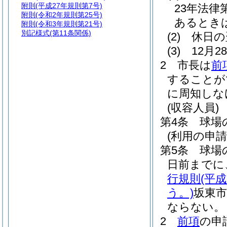
附則
(平成27年規則第7号)
23年法律第
附則
(令和2年規則第25号)
あるとき
附則
(令和3年規則第21号)
別記様式
(第11条関係)
(2)
休日の
(3)
12月
2
市長は
前
することが
に周知しな
(収容人員)
第4条
球場
(利用の申請
第5条
球場
日前までに
行規則
(平
う。)
坂東
ならない。
2
前項
の申