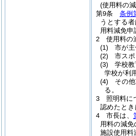
(使用料の減
第9条
条例
うとする者
用料減免申
2
使用料の
(1)
市が主
(2)
市スポ
(3)
学校教
学校が利
(4)
その他
る。
3
照明料に
認めたとき
4
市長は、
用料の減免
施設使用料