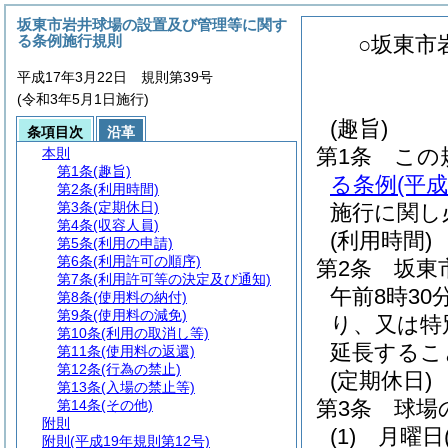
坂東市岩井球場の設置及び管理等に関す
る条例施行規則
○坂東市
平成17年3月22日 規則第39号
(令和3年5月1日施行)
(趣旨)
条項目次
沿革
第1条
この
本則
第1条
(趣旨)
る条例
(平
第2条
(利用時間)
第3条
(定期休日)
施行に関し
第4条
(収容人員)
(利用時間)
第5条
(利用の申請)
第6条
(利用許可の順序)
第2条
坂東
第7条
(利用許可等の決定及び通知)
午前8時30
第8条
(使用料の納付)
第9条
(使用料の減免)
り、又は特
第10条
(利用の取消し等)
延長するこ
第11条
(使用料の返還)
第12条
(行為の禁止)
(定期休日)
第13条
(入場の禁止等)
第3条
球場
第14条
(その他)
附則
(1)
月曜日
附則
(平成19年規則第12号)