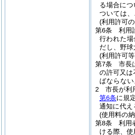
る場合につ
ついては、
(利用許可の
第6条
利用
行われた場
だし、野球
(利用許可
第7条
市長
の許可又は
ばならない
2
市長が利
第6条
に規
通知に代え
(使用料の納
第8条
利用
ける際、使