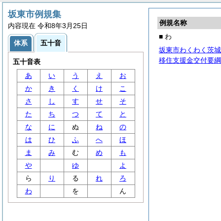
坂東市例規集
例規名称
内容現在 令和8年3月25日
■ わ
体系
五十音
坂東市わくわく茨城
移住支援金交付要綱
五十音表
あ
い
う
え
お
か
き
く
け
こ
さ
し
す
せ
そ
た
ち
つ
て
と
な
に
ぬ
ね
の
は
ひ
ふ
へ
ほ
ま
み
む
め
も
や
ゆ
よ
ら
り
る
れ
ろ
わ
を
ん