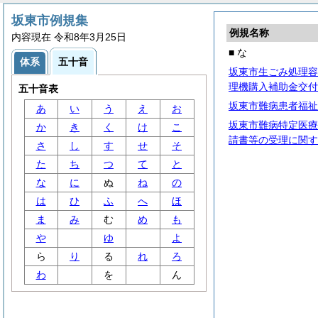
坂東市例規集
例規名称
内容現在 令和8年3月25日
■ な
体系
五十音
坂東市生ごみ処理容
理機購入補助金交付
五十音表
坂東市難病患者福祉
あ
い
う
え
お
坂東市難病特定医療
か
き
く
け
こ
請書等の受理に関す
さ
し
す
せ
そ
た
ち
つ
て
と
な
に
ぬ
ね
の
は
ひ
ふ
へ
ほ
ま
み
む
め
も
や
ゆ
よ
ら
り
る
れ
ろ
わ
を
ん