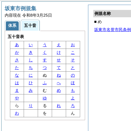
坂東市例規集
例規名称
内容現在 令和8年3月25日
■ め
体系
五十音
坂東市名誉市民条例
五十音表
あ
い
う
え
お
か
き
く
け
こ
さ
し
す
せ
そ
た
ち
つ
て
と
な
に
ぬ
ね
の
は
ひ
ふ
へ
ほ
ま
み
む
め
も
や
ゆ
よ
ら
り
る
れ
ろ
わ
を
ん