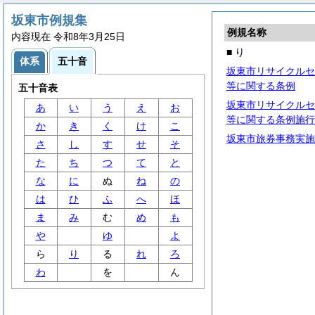
坂東市例規集
例規名称
内容現在 令和8年3月25日
■ り
体系
五十音
坂東市リサイクルセ
等に関する条例
五十音表
坂東市リサイクルセ
あ
い
う
え
お
等に関する条例施行
か
き
く
け
こ
坂東市旅券事務実施
さ
し
す
せ
そ
た
ち
つ
て
と
な
に
ぬ
ね
の
は
ひ
ふ
へ
ほ
ま
み
む
め
も
や
ゆ
よ
ら
り
る
れ
ろ
わ
を
ん