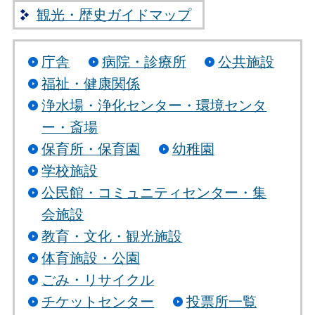
観光・歴史ガイドマップ
庁舎
病院・診療所
公共施設
福祉・健康関係
浄水場・浄化センター・環境センタ
ー・斎場
保育所・保育園
幼稚園
学校施設
公民館・コミュニティセンター・集
会施設
教育・文化・観光施設
体育施設・公園
ごみ・リサイクル
チケットセンター
投票所一覧