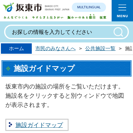
MULTILINGUAL
みんなで
ホーム
市民のみなさんへ
>
公共施設一覧
>
施
施設ガイドマップ
坂東市内の施設の場所をご覧いただけます。
施設名をクリックすると別ウィンドウで地図
が表示されます。
施設ガイドマップ