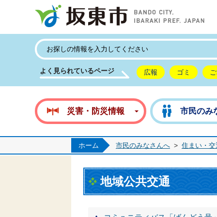
坂
よく見られているページ
広報
ゴミ
ご
災害・防災情報
市民のみ
ホーム
市民のみなさんへ
>
住まい・交
地域公共交通