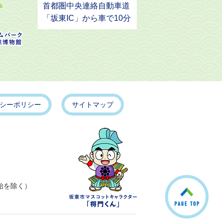
首都圏中央連絡自動車道
「坂東IC」から車で10分
シーポリシー
サイトマップ
こ
始を除く）