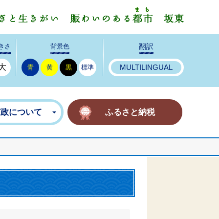
みんなで
きさ
背景色
翻訳
大
青
黄
黒
標準
MULTILINGUAL
市政について
ふるさと納税