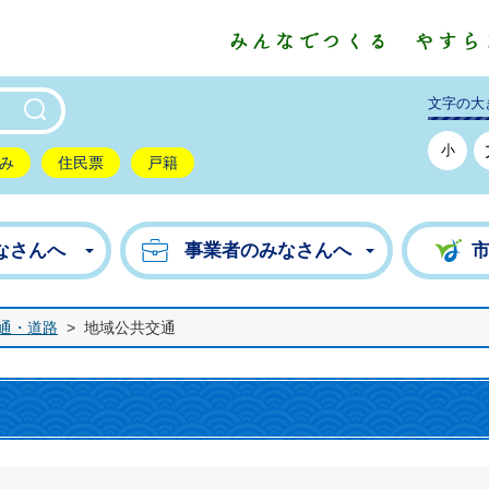
東市公式ホームページ
文字の大
小
み
住民票
戸籍
なさんへ
事業者のみなさんへ
通・道路
>
地域公共交通