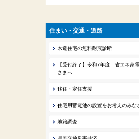
住まい・交通・道路
木造住宅の無料耐震診断
【受付終了】令和7年度 省エネ家
さまへ
移住・定住支援
住宅用蓄電池の設置をお考えのみな
地籍調査
県民交通災害共済