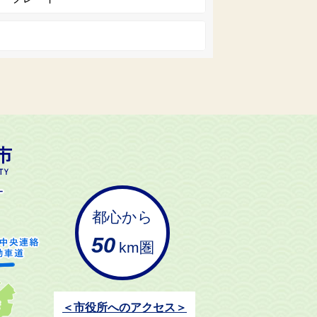
都心から
50
km圏
＜市役所へのアクセス＞