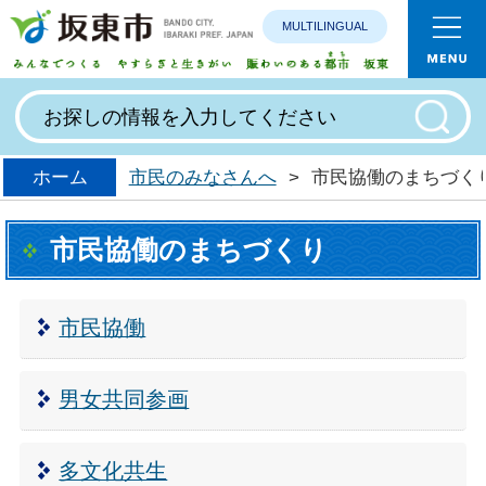
MULTILINGUAL
みんなで
ホーム
市民のみなさんへ
>
市民協働のまちづく
市民協働のまちづくり
市民協働
男女共同参画
多文化共生