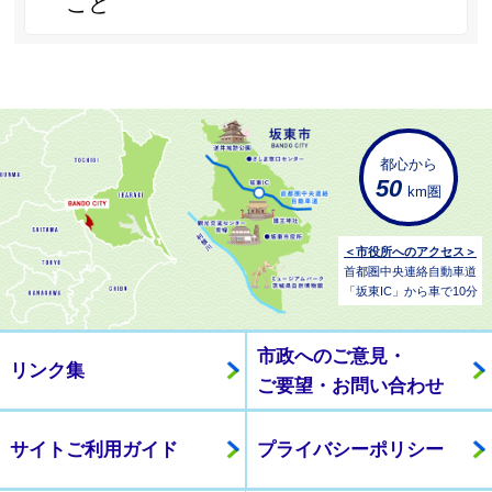
こと
都心から
50
km圏
＜市役所へのアクセス＞
首都圏中央連絡自動車道
「坂東IC」から車で10分
市政へのご意見・
リンク集
ご要望・お問い合わせ
サイトご利用ガイド
プライバシーポリシー