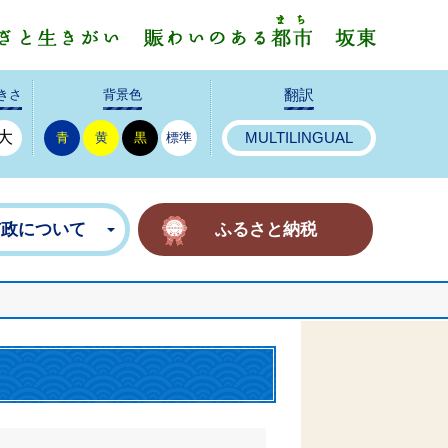
みんなで
きさ
背景色
翻訳
大
青
黄
黒
標準
MULTILINGUAL
市政について
ふるさと納税