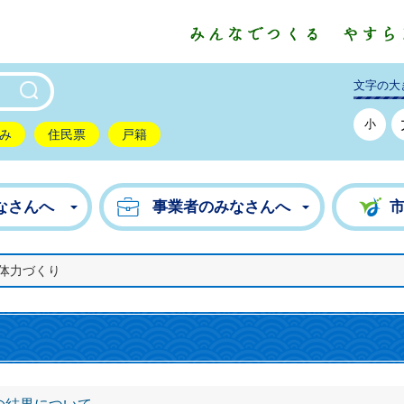
東市公式ホームページ
文字の大
小
み
住民票
戸籍
なさんへ
事業者のみなさんへ
体力づくり
り