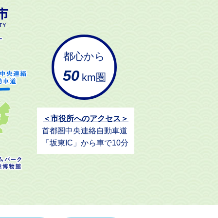
都心から
50
km圏
＜市役所へのアクセス＞
首都圏中央連絡自動車道
「坂東IC」から車で10分