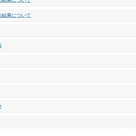
の結果について
の結果について
等
せ