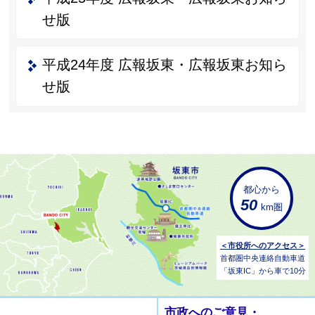
せ版
平成24年度 広報坂東・広報坂東お知ら
せ版
都心から
50
km圏
＜市役所へのアクセス＞
首都圏中央連絡自動車道
「坂東IC」から車で10分
市政へのご意見・