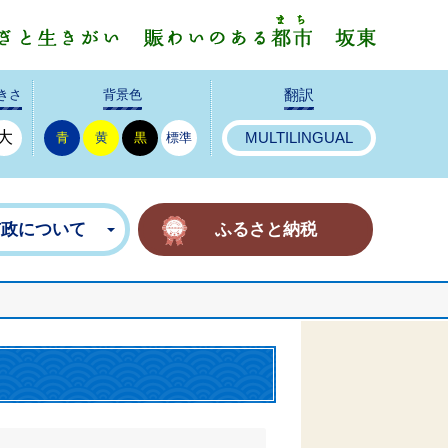
みんなで
きさ
背景色
翻訳
大
青
黄
黒
標準
MULTILINGUAL
市政について
ふるさと納税