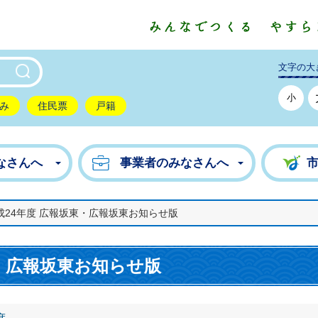
東市公式ホームページ
文字の大
小
み
住民票
戸籍
なさんへ
事業者のみなさんへ
成24年度 広報坂東・広報坂東お知らせ版
東・広報坂東お知らせ版