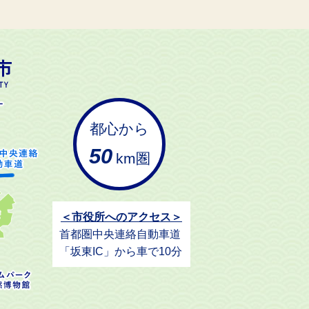
都心から
50
km圏
＜市役所へのアクセス＞
首都圏中央連絡自動車道
「坂東IC」から車で10分