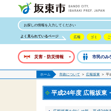
坂
よく見られているページ
広報
ゴミ
ご
災害・防災情報
市民のみ
ホーム
市政について
>
広報坂東
>
平
平成24年度 広報坂