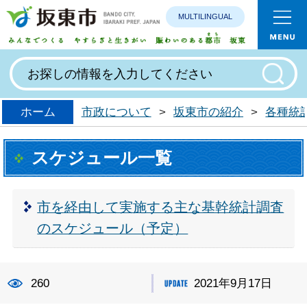
MULTILINGUAL
みんなで
ホーム
市政について
>
坂東市の紹介
>
各種統
スケジュール一覧
市を経由して実施する主な基幹統計調査
のスケジュール（予定）
260
2021年9月17日