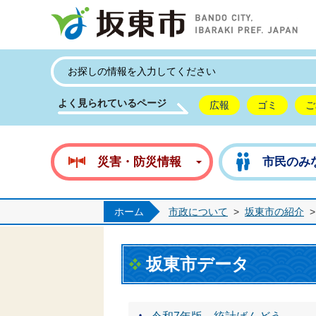
坂
よく見られているページ
広報
ゴミ
ご
災害・防災情報
市民のみ
ホーム
市政について
>
坂東市の紹介
>
坂東市データ