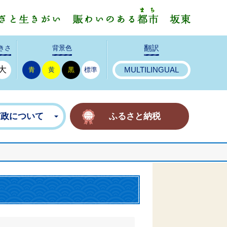
みんなで
きさ
背景色
翻訳
大
青
黄
黒
標準
MULTILINGUAL
市政について
ふるさと納税