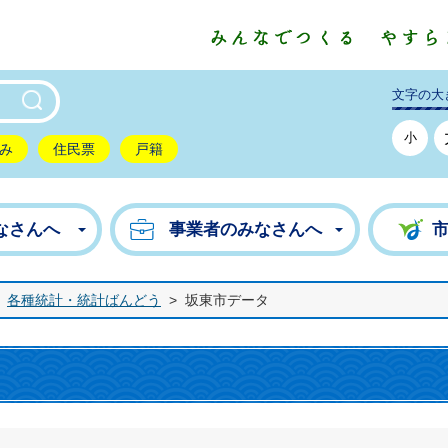
東市公式ホームページ
文字の大
小
み
住民票
戸籍
なさんへ
事業者のみなさんへ
各種統計・統計ばんどう
>
坂東市データ