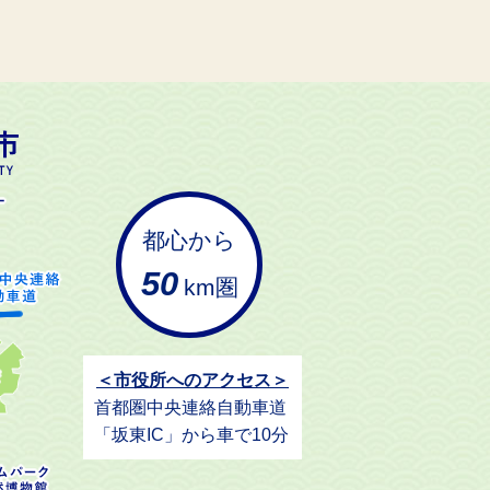
都心から
50
km圏
＜市役所へのアクセス＞
首都圏中央連絡自動車道
「坂東IC」から車で10分