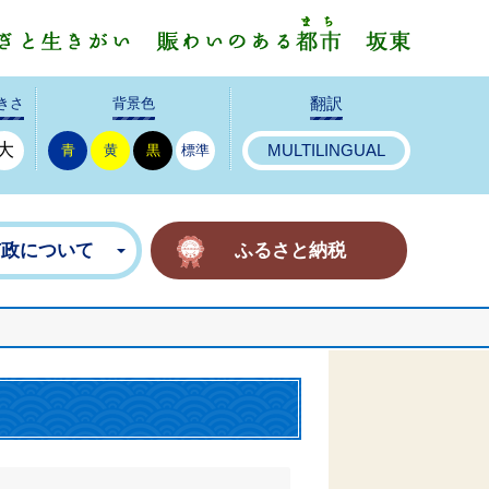
みんなで
きさ
背景色
翻訳
大
青
黄
黒
標準
MULTILINGUAL
市政について
ふるさと納税