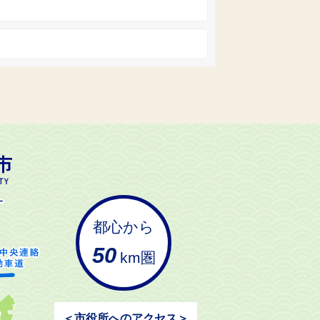
挙
挙
都心から
50
km圏
＜市役所へのアクセス＞