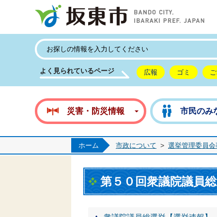
坂
よく見られているページ
広報
ゴミ
ご
災害・防災情報
市民のみ
ホーム
市政について
>
選挙管理委員会
第５０回衆議院議員総