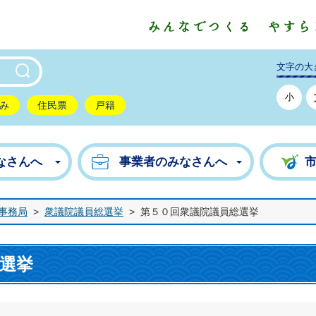
東市公式ホームページ
文字の大
小
み
住民票
戸籍
なさんへ
事業者のみなさんへ
事務局
>
衆議院議員総選挙
>
第５０回衆議院議員総選挙
選挙