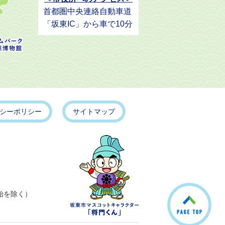
首都圏中央連絡自動車道
「坂東IC」から車で10分
シーポリシー
サイトマップ
こ
始を除く）