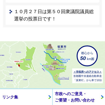
１０月２７日は第５０回衆議院議員総
選挙の投票日です！
都心から
50
km圏
＜市役所へのアクセス＞
首都圏中央連絡自動車道
「坂東IC」から車で10分
市政へのご意見・
リンク集
ご要望・お問い合わせ