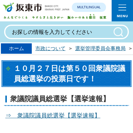
MULTILINGUAL
みんなで
ホーム
市政について
>
選挙管理委員会事務局
>
１０月２７日は第５０回衆議院議
員総選挙の投票日です！
衆議院議員総選挙【選挙速報】
⇒
衆議院議員総選挙【選挙速報】