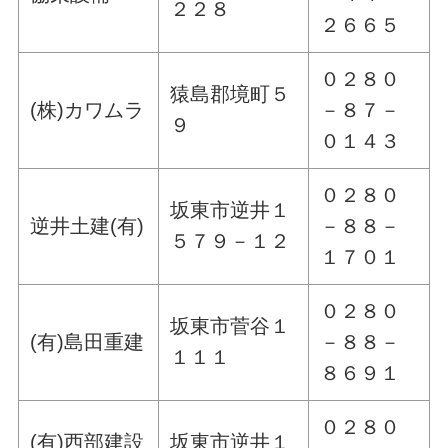
２２８
２６６５
０２８０
猿島郡境町５
(株)カワムラ
－８７－
９
０１４３
０２８０
坂東市逆井１
逆井土建(有)
－８８－
５７９－１２
１７０１
０２８０
坂東市菅谷１
(有)島田重建
－８８－
１１１
８６９１
０２８０
(有)西部建設
坂東市逆井１