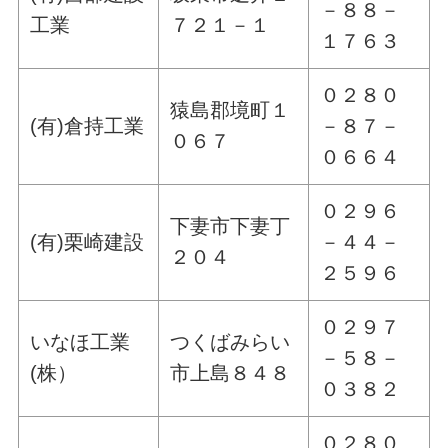
－８８－
工業
７２１－１
１７６３
０２８０
猿島郡境町１
(有)倉持工業
－８７－
０６７
０６６４
０２９６
下妻市下妻丁
(有)栗崎建設
－４４－
２０４
２５９６
０２９７
いなほ工業
つくばみらい
－５８－
(株）
市上島８４８
０３８２
０２８０