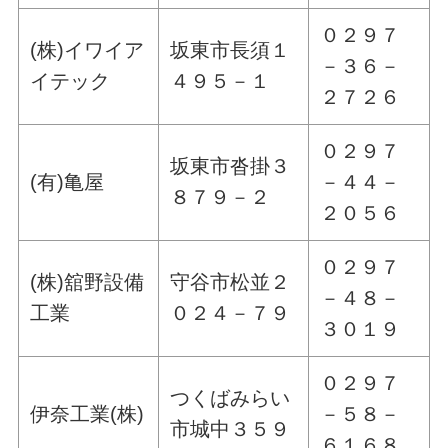
０２９７
(株)イワイア
坂東市長須１
－３６－
イテック
４９５－１
２７２６
０２９７
坂東市沓掛３
(有)亀屋
－４４－
８７９－２
２０５６
０２９７
(株)舘野設備
守谷市松並２
－４８－
工業
０２４－７９
３０１９
０２９７
つくばみらい
伊奈工業(株)
－５８－
市城中３５９
６１６８