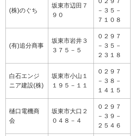
０２９７
坂東市辺田７
(株)のぐち
－３５－
９０
７１０８
０２９７
坂東市岩井３
(有)追分商事
－３５－
３７５－５
２３１８
０２９７
白石エンジ
坂東市小山１
－３８－
ニア建設(株)
１９５－１１
１４１５
０２９７
樋口電機商
坂東市大口２
－３９－
会
０４８－４
２５４６