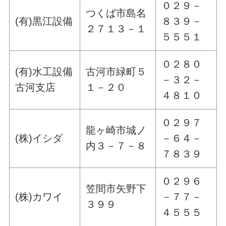
０２９－
つくば市島名
(有)黒江設備
８３９－
２７１３－１
５５５１
０２８０
(有)水工設備
古河市緑町５
－３２－
古河支店
１－２０
４８１０
０２９７
龍ヶ崎市城ノ
(株)イシダ
－６４－
内３－７－８
７８３９
０２９６
笠間市矢野下
(株)カワイ
－７７－
３９９
４５５５