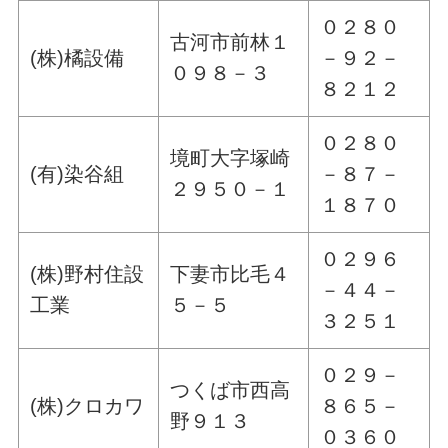
０２８０
古河市前林１
(株)橘設備
－９２－
０９８－３
８２１２
０２８０
境町大字塚崎
(有)染谷組
－８７－
２９５０－１
１８７０
０２９６
(株)野村住設
下妻市比毛４
－４４－
工業
５－５
３２５１
０２９－
つくば市西高
(株)クロカワ
８６５－
野９１３
０３６０