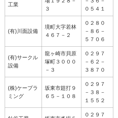
場１９２８－
－３６－
工業
３
０５４１
０２８０
境町大字若林
(有)川面設備
－８６－
４６７－２
５７０６
龍ヶ崎市貝原
０２９７
(有)サークル
塚町３０００
－６２－
設備
－３
３８７０
０２９７
(株)ケープラ
坂東市筵打９
－３８－
ミング
６５－１０８
１５５２
０２９７