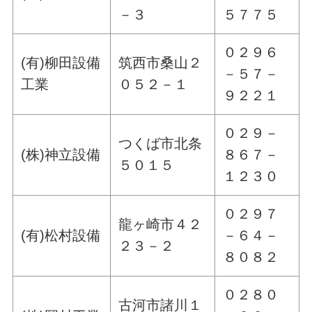
－３
５７７５
０２９６
(有)柳田設備
筑西市桑山２
－５７－
工業
０５２－１
９２２１
０２９－
つくば市北条
(株)神立設備
８６７－
５０１５
１２３０
０２９７
龍ヶ崎市４２
(有)松村設備
－６４－
２３－２
８０８２
０２８０
古河市諸川１