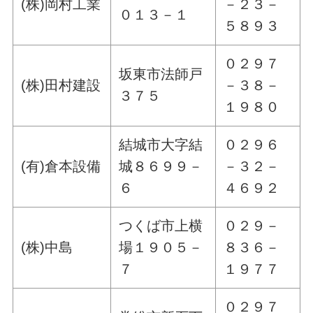
(株)岡村工業
－２３－
０１３－１
５８９３
０２９７
坂東市法師戸
(株)田村建設
－３８－
３７５
１９８０
結城市大字結
０２９６
(有)倉本設備
城８６９９－
－３２－
６
４６９２
つくば市上横
０２９－
(株)中島
場１９０５－
８３６－
７
１９７７
０２９７