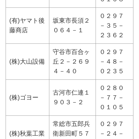
０２９７
(有)ヤマト後
坂東市長須２
－３５－
藤商店
０６４－１
２３６２
守谷市百合ヶ
０２９７
(株)大山設備
丘２－２６９
－４８－
４－４０
０２３５
０２８０
古河市仁連１
(株)ゴヨー
－７７－
９０３－２
０１０５
常総市五郎兵
０２９７
(株)秋葉工業
衛新田町５７
－２４－