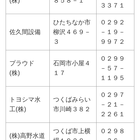
(株)
８５８－１
３３７１
ひたちなか市
０２９２
佐久間設備
柳沢４６９－
－１９－
３
９９７２
０２９９
プラウド
石岡市小屋４
－５７－
(株)
１７
１１９５
０２９７
トヨシマ水
つくばみらい
－２１－
工(株)
市川崎３８２
２２６１
つくば市上横
０２９８
(株)高野水道