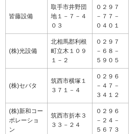
取手市井野団
０２９７
皆藤設備
地１－７－４
－７７－
０３
０４０１
北相馬郡利根
０２９７
(株)光設備
町立木１０９
－６８－
１－２
５９０５
０２９６
筑西市横塚１
(株)セバタ
－４７－
３７１－４
３４１２
(株)新和コー
０２９６
筑西市折本３
ポレーショ
－２４－
３３－２４
ン
５６７３