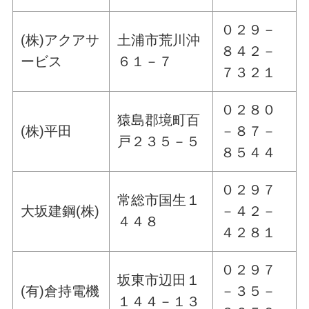
０２９－
(株)アクアサ
土浦市荒川沖
８４２－
ービス
６１－７
７３２１
０２８０
猿島郡境町百
(株)平田
－８７－
戸２３５－５
８５４４
０２９７
常総市国生１
大坂建鋼(株)
－４２－
４４８
４２８１
０２９７
坂東市辺田１
(有)倉持電機
－３５－
１４４－１３