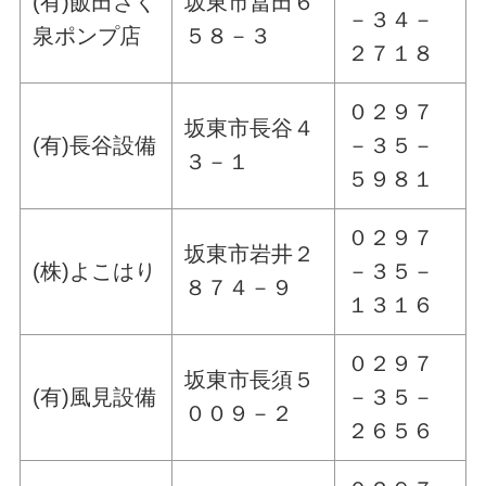
(有)飯田さく
坂東市冨田６
－３４－
泉ポンプ店
５８－３
２７１８
０２９７
坂東市長谷４
(有)長谷設備
－３５－
３－１
５９８１
０２９７
坂東市岩井２
(株)よこはり
－３５－
８７４－９
１３１６
０２９７
坂東市長須５
(有)風見設備
－３５－
００９－２
２６５６