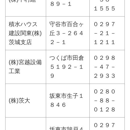
８９－１
１５５５
積水ハウス
守谷市百合ヶ
０２９７
建設関東(株)
丘３－２６４
－２１－
茨城支店
２－１
１２１１
つくば市田倉
０２９８
(株)宮越設備
５１９２－１
－４７－
工業
９
２９３３
０２８０
坂東市生子１
(株)茨大
－８８－
８４６
０１２８
０２９７
坂東市鵠戸４