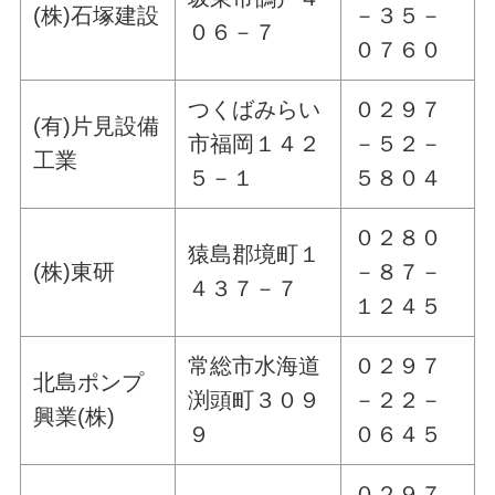
(株)石塚建設
－３５－
０６－７
０７６０
つくばみらい
０２９７
(有)片見設備
市福岡１４２
－５２－
工業
５－１
５８０４
０２８０
猿島郡境町１
(株)東研
－８７－
４３７－７
１２４５
常総市水海道
０２９７
北島ポンプ
渕頭町３０９
－２２－
興業(株)
９
０６４５
０２９７