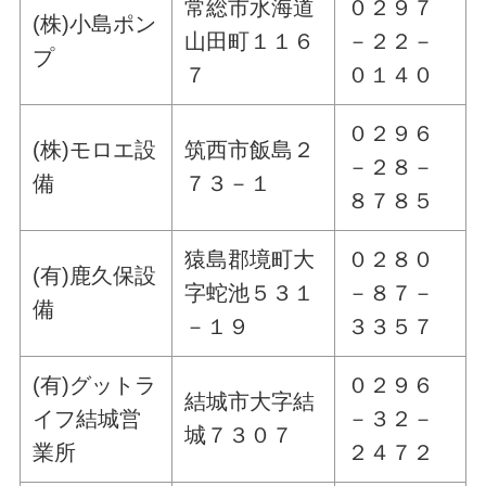
常総市水海道
０２９７
(株)小島ポン
山田町１１６
－２２－
プ
７
０１４０
０２９６
(株)モロエ設
筑西市飯島２
－２８－
備
７３－１
８７８５
猿島郡境町大
０２８０
(有)鹿久保設
字蛇池５３１
－８７－
備
－１９
３３５７
(有)グットラ
０２９６
結城市大字結
イフ結城営
－３２－
城７３０７
業所
２４７２