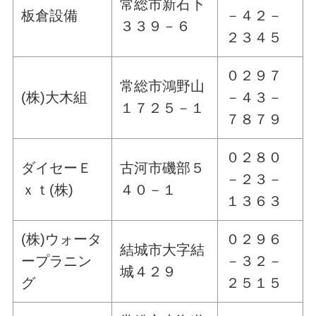
常総市新石下
板倉設備
－４２－
３３９－６
２３４５
０２９７
常総市鴻野山
(株)大木組
－４３－
１７２５－１
７８７９
０２８０
ダイセーＥ
古河市磯部５
－２３－
ｘｔ(株)
４０－１
１３６３
(株)ウォータ
０２９６
結城市大字結
ープラニン
－３２－
城４２９
グ
２５１５