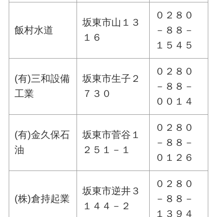
０２８０
坂東市山１３
飯村水道
－８８－
１６
１５４５
０２８０
(有)三和設備
坂東市生子２
－８８－
工業
７３０
００１４
０２８０
(有)金久保石
坂東市菅谷１
－８８－
油
２５１－１
０１２６
０２８０
坂東市逆井３
(株)倉持起業
－８８－
１４４－２
１３９４