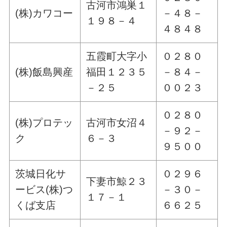
古河市鴻巣１
(株)カワコー
－４８－
１９８－４
４８４８
五霞町大字小
０２８０
(株)飯島興産
福田１２３５
－８４－
－２５
００２３
０２８０
(株)プロテッ
古河市女沼４
－９２－
ク
６－３
９５００
茨城日化サ
０２９６
下妻市鯨２３
ービス(株)つ
－３０－
１７－１
くば支店
６６２５