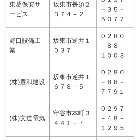
東葛保安サ
坂東市長須２
－３５－
ービス
３７４－２
５０７７
０２８０
野口設備工
坂東市逆井１
－８８－
業
０３７
１００３
０２８０
坂東市逆井１
(株)豊和建設
－８８－
６７８－５
７７９１
０２９７
守谷市本町３
(株)文道電気
－４８－
４４１－７
１２９５