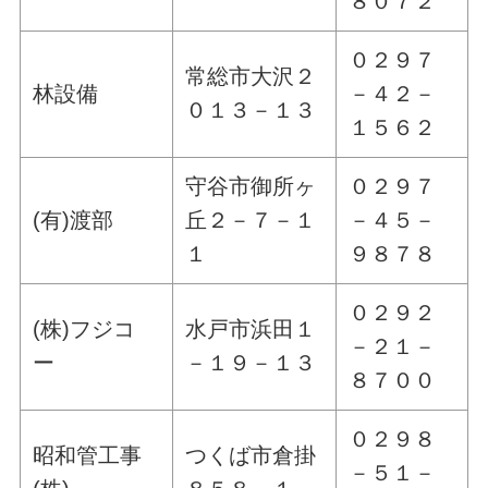
８０７２
０２９７
常総市大沢２
林設備
－４２－
０１３－１３
１５６２
守谷市御所ヶ
０２９７
(有)渡部
丘２－７－１
－４５－
１
９８７８
０２９２
(株)フジコ
水戸市浜田１
－２１－
ー
－１９－１３
８７００
０２９８
昭和管工事
つくば市倉掛
－５１－