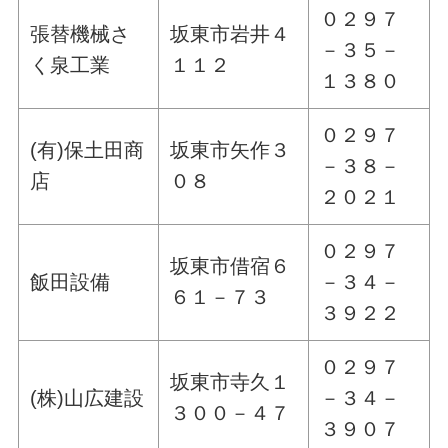
０２９７
張替機械さ
坂東市岩井４
－３５－
く泉工業
１１２
１３８０
０２９７
(有)保土田商
坂東市矢作３
－３８－
店
０８
２０２１
０２９７
坂東市借宿６
飯田設備
－３４－
６１－７３
３９２２
０２９７
坂東市寺久１
(株)山広建設
－３４－
３００－４７
３９０７