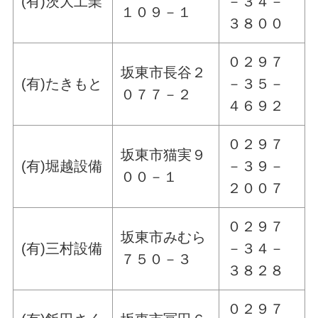
(有)茨大工業
－３４－
１０９－１
３８００
０２９７
坂東市長谷２
(有)たきもと
－３５－
０７７－２
４６９２
０２９７
坂東市猫実９
(有)堀越設備
－３９－
００－１
２００７
０２９７
坂東市みむら
(有)三村設備
－３４－
７５０－３
３８２８
０２９７