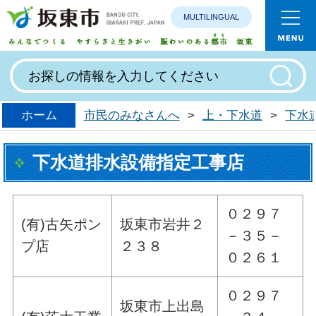
MULTILINGUAL
みんなで
ホーム
市民のみなさんへ
>
上・下水道
>
下水
下水道排水設備指定工事店
０２９７
(有)古矢ポン
坂東市岩井２
－３５－
プ店
２３８
０２６１
０２９７
坂東市上出島