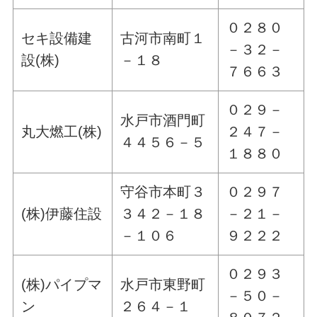
０２８０
セキ設備建
古河市南町１
－３２－
設(株)
－１８
７６６３
０２９－
水戸市酒門町
丸大燃工(株)
２４７－
４４５６－５
１８８０
守谷市本町３
０２９７
(株)伊藤住設
３４２－１８
－２１－
－１０６
９２２２
０２９３
(株)パイプマ
水戸市東野町
－５０－
ン
２６４－１