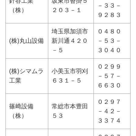
針谷工業
坂東市沓掛５
－３３－
（株）
２０３－１
９２８３
埼玉県加須市
０４８０
(株)丸山設備
新川通４２０
－５３－
－５
３０４０
０２９９
(株)シマムラ
小美玉市羽刈
－５７－
工業
６３１－５
６６３０
０２９７
篠﨑設備
常総市本豊田
－４２－
（株）
５３
３３７４