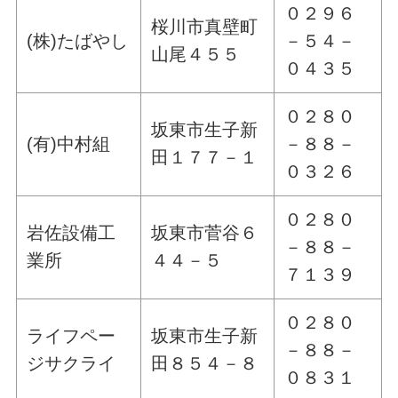
０２９６
桜川市真壁町
(株)たばやし
－５４－
山尾４５５
０４３５
０２８０
坂東市生子新
(有)中村組
－８８－
田１７７－１
０３２６
０２８０
岩佐設備工
坂東市菅谷６
－８８－
業所
４４－５
７１３９
０２８０
ライフペー
坂東市生子新
－８８－
ジサクライ
田８５４－８
０８３１