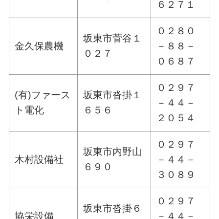
６２７１
０２８０
坂東市菅谷１
金久保農機
－８８－
０２７
０６８７
０２９７
(有)ファース
坂東市沓掛１
－４４－
ト電化
６５６
２０５４
０２９７
坂東市内野山
木村設備社
－４４－
６９０
３０８９
０２９７
坂東市沓掛６
協栄設備
－４４－