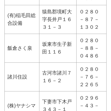
猿島郡境町大
０２８０
(有)稲毛田総
字長井戸１６
－８７－
合設備
３１－３
１３０２
０２８０
坂東市生子新
飯倉さく泉
－８８－
田１１６
０４８６
０２８０
古河市諸川７
諸川住設
－７６－
１６－２
２２６５
０２９６
下妻市下木戸
(株)ヤナシマ
－４３－
３４３－１