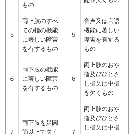
もの
両上肢のすべ
音声又は言語
ての指の機能
機能に著しい
５
５
に著しい障害
障害を有する
を有するもの
もの
両上肢のおや
両下肢の機能
指及びひとさ
６
に著しい障害
６
し指又は中指
を有するもの
を欠くもの
両上肢のおや
指及びひとさ
両下肢を足関
し指又は中指
７
節以上で欠く
７