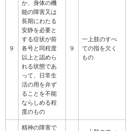
か、身体の機
能の障害又は
長期にわたる
安静を必要と
する症状が前
一上肢のすべ
９
各号と同程度
９
ての指を欠く
以上と認めら
もの
れる状態であ
って、日常生
活の用を弁ず
ることを不能
ならしめる程
度のもの
精神の障害で