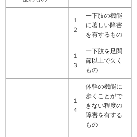
一下肢の機能
１
に著しい障害
２
を有するもの
一下肢を足関
１
節以上で欠く
３
もの
体幹の機能に
歩くことがで
１
きない程度の
４
障害を有する
もの