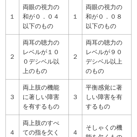
両眼の視力の
両眼の視力の
１
和が０．０４
１
和が０．０８
以下のもの
以下のもの
両耳の聴力の
両耳の聴力の
レベルが１０
レベルが９０
２
２
０デシベル以
デシベル以上
上のもの
のもの
両上肢の機能
平衡感覚に著
３
に著しい障害
３
しい障害を有
を有するもの
するもの
両上肢のすべ
そしゃくの機
４
ての指を欠く
４
能を欠くもの