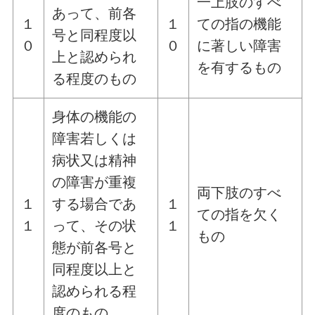
一上肢のすべ
あって、前各
１
１
ての指の機能
号と同程度以
０
０
に著しい障害
上と認められ
を有するもの
る程度のもの
身体の機能の
障害若しくは
病状又は精神
の障害が重複
両下肢のすべ
１
する場合であ
１
ての指を欠く
１
って、その状
１
もの
態が前各号と
同程度以上と
認められる程
度のもの