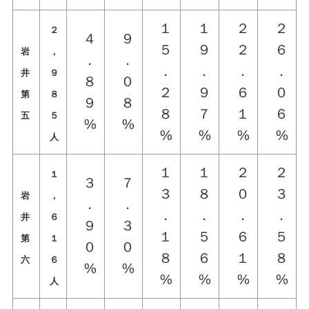
１
１
２
２
２
４
９
５
９
２
６
岩
，
．
．
．
．
．
．
井
９
８
０
２
９
６
０
第
８
９
８
８
７
１
６
五
５
%
%
%
%
%
%
人
１
１
２
２
１
３
７
３
８
０
３
岩
，
．
．
．
．
．
．
井
６
９
３
１
５
６
５
第
１
０
０
８
６
１
８
六
６
%
%
%
%
%
%
人