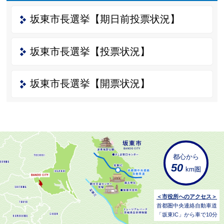
坂東市長選挙【期日前投票状況】
坂東市長選挙【投票状況】
坂東市長選挙【開票状況】
都心から
50
km圏
＜市役所へのアクセス＞
首都圏中央連絡自動車道
「坂東IC」から車で10分