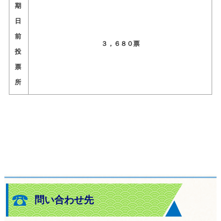
期
日
前
３，６８０票
投
票
所
問い合わせ先