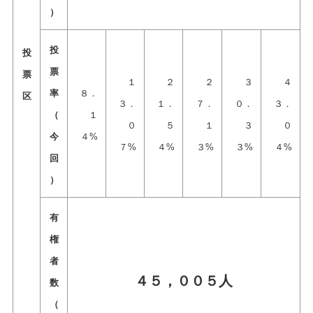
）
投
投
票
票
１
２
２
３
４
率
８．
区
３．
１．
７．
０．
３．
（
１
０
５
１
３
０
今
４%
７%
４%
３%
３%
４%
回
）
有
権
者
４５，００５人
数
（