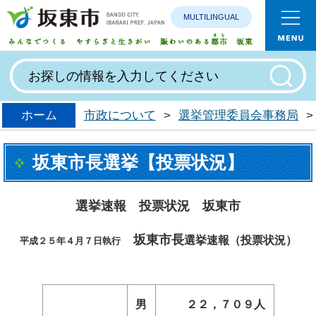
MULTILINGUAL
みんなで
ホーム
市政について
>
選挙管理委員会事務局
>
坂東市長選挙【投票状況】
選挙速報 投票状況 坂東市
坂東市長
選挙速報（投票状況）
平成２５年４月７日執行
男
２２，７０９人