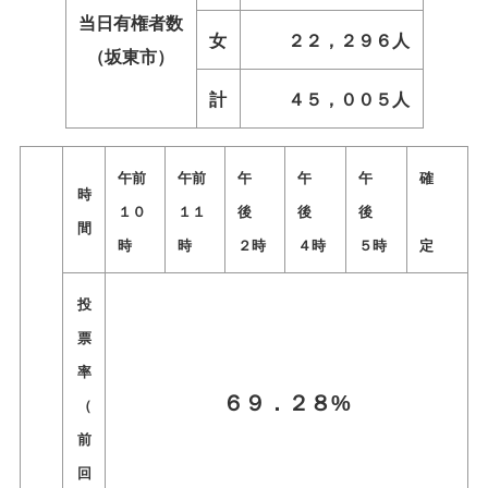
当日有権者数
女
２２，２９６人
（坂東市）
計
４５，００５人
午前
午前
午
午
午
確
時
１０
１１
後
後
後
間
時
時
２時
４時
５時
定
投
票
率
６９．２８%
（
前
回