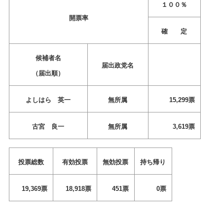
１００％
開票率
確 定
候補者名
届出政党名
（届出順）
よしはら 英一
無所属
15,299票
古宮 良一
無所属
3,619票
投票総数
有効投票
無効投票
持ち帰り
19,369票
18,918票
451票
0票