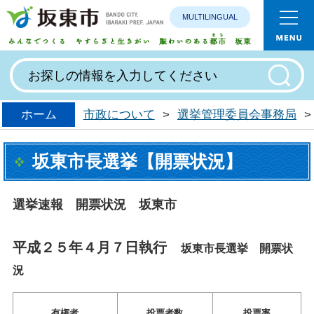
MULTILINGUAL
みんなで
ホーム
市政について
>
選挙管理委員会事務局
>
坂東市長選挙【開票状況】
選挙速報 開票状況 坂東市
平成２５年４月７日執行
坂東市長選挙 開票状
況
有権者
投票者数
投票率