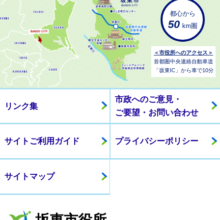
都心から
50
km圏
＜市役所へのアクセス＞
首都圏中央連絡自動車道
「坂東IC」から車で10分
市政へのご意見・
リンク集
ご要望・お問い合わせ
サイトご利用ガイド
プライバシーポリシー
サイトマップ
坂東市役所