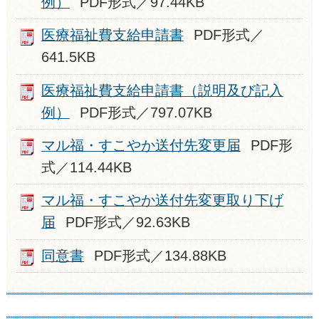
例）
PDF形式／97.44KB
医療福祉費支給申請書
PDF形式／
641.5KB
医療福祉費支給申請書（説明及び記入
例）
PDF形式／797.07KB
マル福・すこやか送付先変更届
PDF形
式／114.44KB
マル福・すこやか送付先変更取り下げ
届
PDF形式／92.63KB
同意書
PDF形式／134.88KB