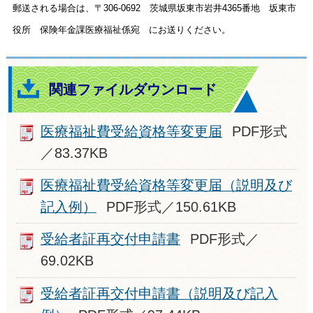
郵送される場合は、〒306-0692 茨城県坂東市岩井4365番地 坂東市
役所 保険年金課医療福祉係宛 にお送りください。
関連ファイルダウンロード
医療福祉費受給資格等変更届
PDF形式
／83.37KB
医療福祉費受給資格等変更届（説明及び
記入例）
PDF形式／150.61KB
受給者証再交付申請書
PDF形式／
69.02KB
受給者証再交付申請書（説明及び記入