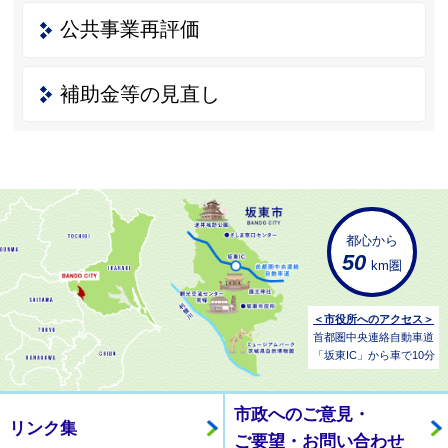
公共事業再評価
補助金等の見直し
都心から
50
km圏
＜市役所へのアクセス＞
首都圏中央連絡自動車道
「坂東IC」から車で10分
市政へのご意見・
リンク集
ご要望・お問い合わせ