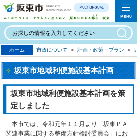
MULTILINGUAL
みんなで
ホーム
市政について
>
計画・政策・プラン
>
坂東市地域利便施設基本計画
坂東市地域利便施設基本計画を策
定しました
本市では、令和元年１１月より「坂東ＰＡ
関連事業に関する整備方針検討委員会」にお