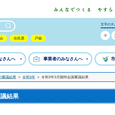
東市公式ホームページ
文字の大
小
み
住民票
戸籍
なさんへ
事業者のみなさんへ
の審議結果
>
令和3年
>
令和3年3月随時会議審議結果
審議結果