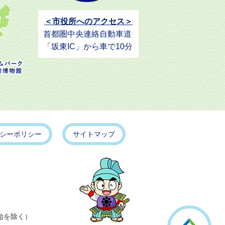
＜市役所へのアクセス＞
首都圏中央連絡自動車道
「坂東IC」から車で10分
シーポリシー
サイトマップ
こ
始を除く）