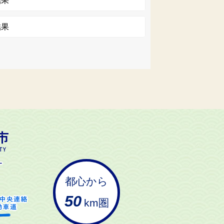
結果
結果
都心から
50
km圏