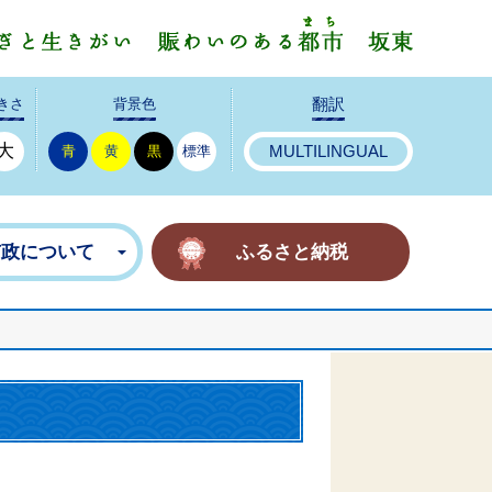
みんなで
きさ
背景色
翻訳
大
青
黄
黒
標準
MULTILINGUAL
市政について
ふるさと納税