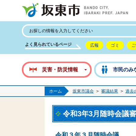
坂
よく見られているページ
広報
ゴミ
ご
災害・防災情報
市民のみ
ホーム
坂東市議会
>
審議結果
>
過去
令和3年3月随時会議
令和３年３月随時会議