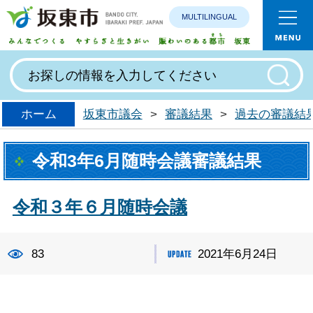
MULTILINGUAL
みんなで
ホーム
坂東市議会
>
審議結果
>
過去の審議結
令和3年6月随時会議審議結果
令和３年６月随時会議
83
2021年6月24日