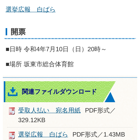
選挙広報 白ばら
開票
■日時 令和4年7月10日（日）20時～
■場所 坂東市総合体育館
関連ファイルダウンロード
受取人払い 宛名用紙
PDF形式／
329.12KB
選挙広報 白ばら
PDF形式／1.43MB