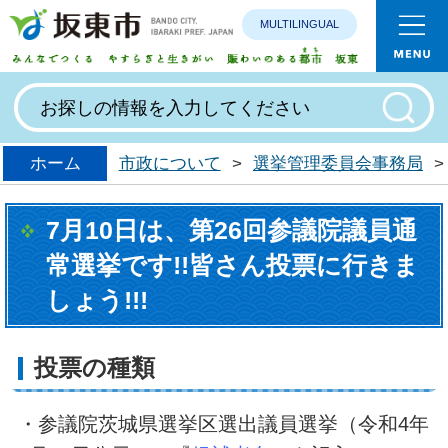
MULTILINGUAL
みんなで
ホーム
市政について
>
選挙管理委員会事務局
>
7月10日は、第26回参議院議員通
常選挙です!!皆さん投票に行きま
しょう!!!
投票の種類
・参議院茨城県選挙区選出議員選挙（令和4年