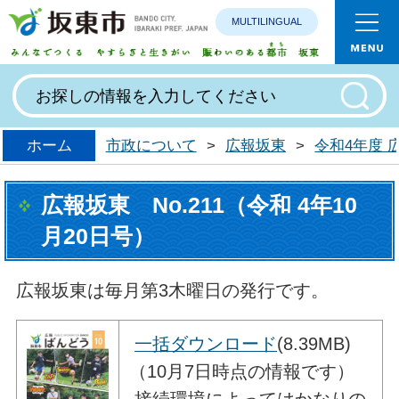
MULTILINGUAL
みんなで
ホーム
市政について
>
広報坂東
>
令和4年度
広報坂東 No.211（令和 4年10
月20日号）
広報坂東は毎月第3木曜日の発行です。
一括ダウンロード
(8.39MB)
（10月7日時点の情報です）
接続環境によってはかなりの