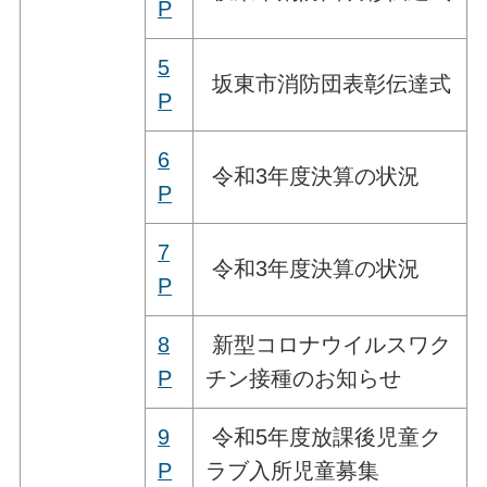
P
5
坂東市消防団表彰伝達式
P
6
令和3年度決算の状況
P
7
令和3年度決算の状況
P
8
新型コロナウイルスワク
P
チン接種のお知らせ
9
令和5年度放課後児童ク
P
ラブ入所児童募集