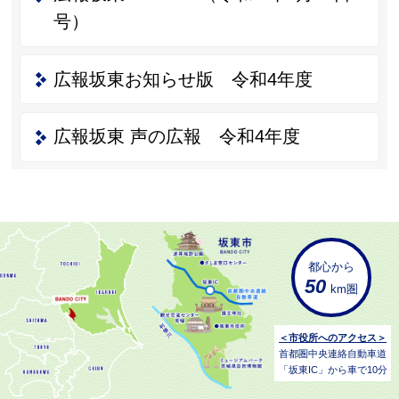
号）
広報坂東お知らせ版 令和4年度
広報坂東 声の広報 令和4年度
都心から
50
km圏
＜市役所へのアクセス＞
首都圏中央連絡自動車道
「坂東IC」から車で10分