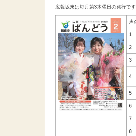
広報坂東は毎月第3木曜日の発行です
声
1
2
3
4
5
6
7
8