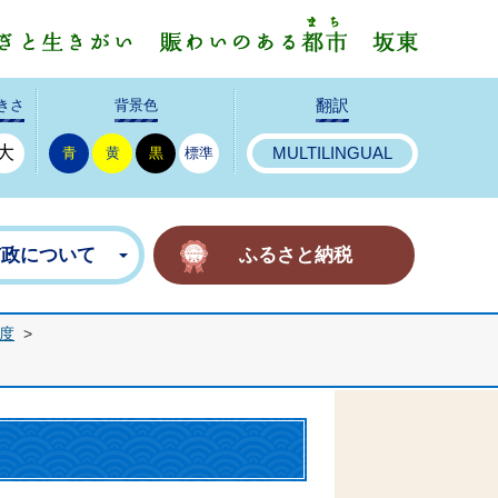
みんなで
きさ
背景色
翻訳
大
青
黄
黒
標準
MULTILINGUAL
市政について
ふるさと納税
年度
>