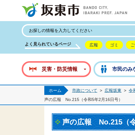
坂
よく見られているページ
広報
ゴミ
ご
災害・防災情報
市民のみ
ホーム
市政について
>
広報坂東
>
令
声の広報 No.215（令和5年2月16日号）
声の広報 No.215（