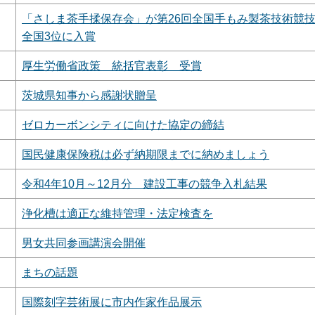
「さしま茶手揉保存会」が第26回全国手もみ製茶技術競
全国3位に入賞
厚生労働省政策 統括官表彰 受賞
茨城県知事から感謝状贈呈
ゼロカーボンシティに向けた協定の締結
国民健康保険税は必ず納期限までに納めましょう
令和4年10月～12月分 建設工事の競争入札結果
浄化槽は適正な維持管理・法定検査を
男女共同参画講演会開催
まちの話題
国際刻字芸術展に市内作家作品展示