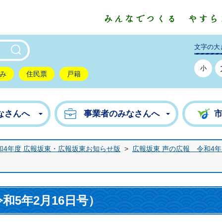
東市公式ホームページ
文字の大
小
み
住民票
戸籍
なさんへ
事業者のみなさんへ
和4年度 広報坂東・広報坂東お知らせ版
>
広報坂東 声の広報 令和4
令和5年2月16日号）