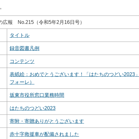
。
の広報 No.215（令和5年2月16日号）
タイトル
録音図書凡例
コンテンツ
表紙絵：おめでとうございます！「はたちのつどい2023
フォーレ）
坂東市役所窓口業務時間
はたちのつどい2023
寄附・寄贈ありがとうございます
赤十字救援車が配備されました