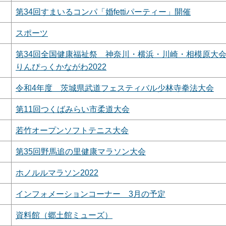
第34回すまいるコンパ「婚fettiパーティー」開催
スポーツ
第34回全国健康福祉祭 神奈川・横浜・川崎・相模原大
りんぴっくかながわ2022
令和4年度 茨城県武道フェスティバル少林寺拳法大会
第11回つくばみらい市柔道大会
若竹オープンソフトテニス大会
第35回野馬追の里健康マラソン大会
ホノルルマラソン2022
インフォメーションコーナー 3月の予定
資料館（郷土館ミューズ）