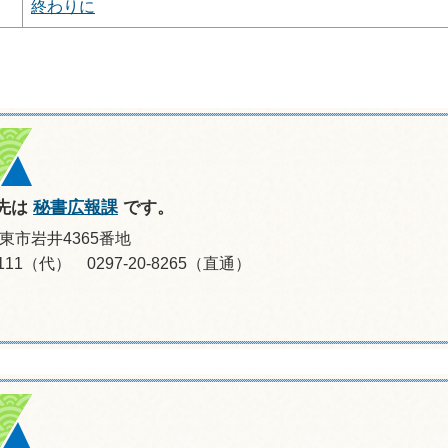
終わりに
先は
秘書広報課
です。
坂東市岩井4365番地
-0111（代） 0297-20-8265（直通）