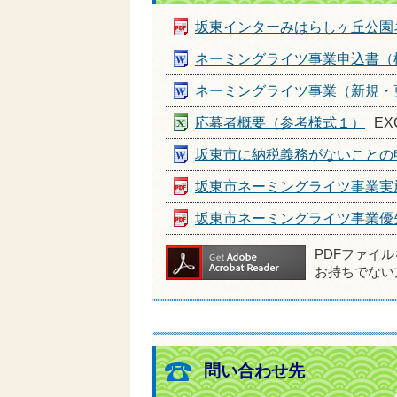
坂東インターみはらしヶ丘公園
ネーミングライツ事業申込書（
ネーミングライツ事業（新規・
応募者概要（参考様式１）
EX
坂東市に納税義務がないことの
坂東市ネーミングライツ事業実
坂東市ネーミングライツ事業優
PDFファイ
お持ちでない
問い合わせ先