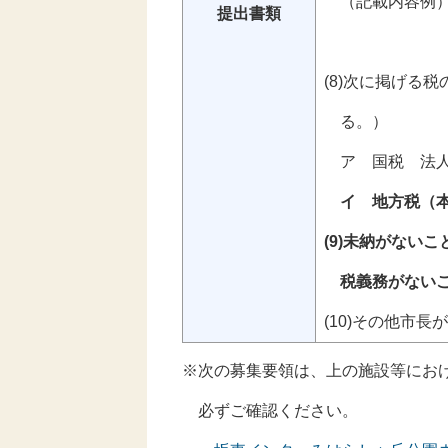
（記載内容例）
提出書類
ｂネーミン
(8)次に掲げる
る。）
ア 国税 法人
イ 地方税（
(9)未納がない
税義務がないこ
(10)その他市
※次の募集要領は、上の施設等にお
必ずご確認ください。