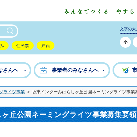
東市公式ホームページ
文字の大
小
み
住民票
戸籍
なさんへ
事業者のみなさんへ
グライツ事業
>
坂東インターみはらしヶ丘公園ネーミングライツ事業
しヶ丘公園ネーミングライツ事業募集要領