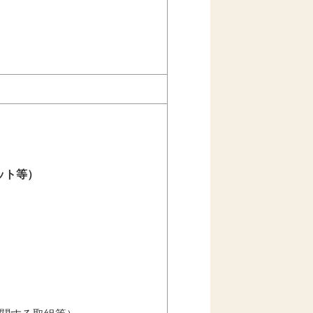
ット等）
）