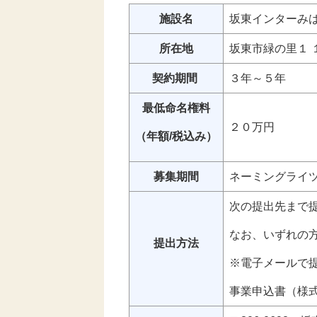
施設名
坂東インターみ
所在地
坂東市緑の里１ 
契約期間
３年～５年
最低命名権料
２０万円
（年額/税込み）
募集期間
ネーミングライ
次の提出先まで
なお、いずれの
提出方法
※電子メールで
事業申込書（様