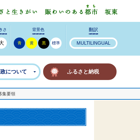
みんなで
きさ
背景色
翻訳
大
青
黄
黒
標準
MULTILINGUAL
市政について
ふるさと納税
募集要領