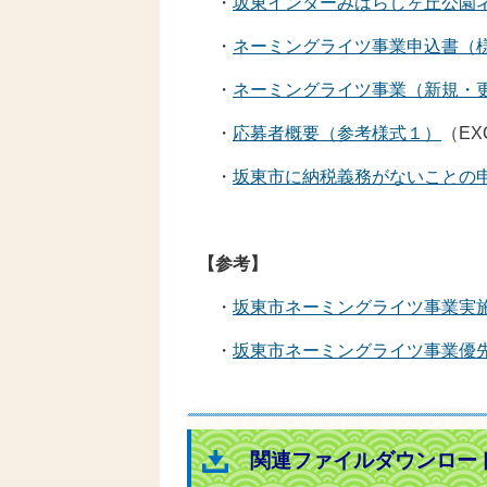
・
坂東インターみはらしヶ丘公園
・
ネーミングライツ事業申込書（
・
ネーミングライツ事業（新規・
・
応募者概要（参考様式１）
（EX
・
坂東市に納税義務がないことの
【参考】
・
坂東市ネーミングライツ事業実
・
坂東市ネーミングライツ事業優
関連ファイルダウンロー