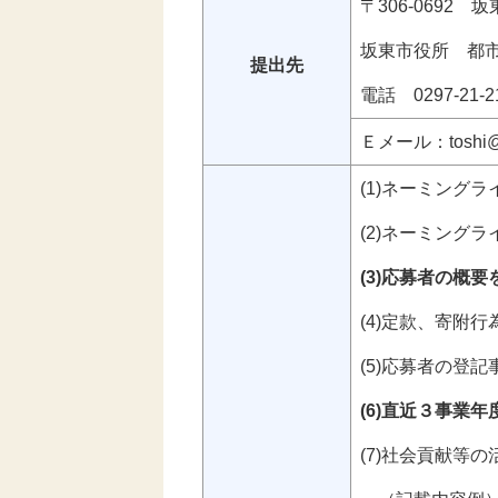
〒306-0692
坂東市役所 都
提出先
電話 0297-21-
Ｅメール：toshi@cit
(1)ネーミング
(2)ネーミング
(3)応募者の概
(4)定款、寄附
(5)応募者の登
(6)直近３事業
(7)社会貢献等