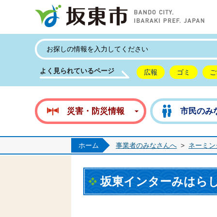
坂
よく見られているページ
広報
ゴミ
ご
災害・防災情報
市民のみ
ホーム
事業者のみなさんへ
>
ネーミン
坂東インターみはら