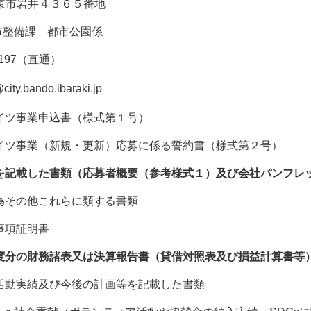
 坂東市岩井４３６５番地
市整備課 都市公園係
2197（直通）
y.bando.ibaraki.jp
ライツ事業申込書（様式第１号）
ライツ事業（新規・更新）応募に係る誓約書（様式第２号）
要を記載した書類（応募者概要（参考様式１）及び会社パンフレ
行為その他これらに類する書類
記事項証明書
年度分の財務諸表又は決算報告書（貸借対照表及び損益計算書等
の活動実績及び今後の計画等を記載した書類