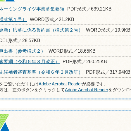
ネーミングライツ事業募集要領
PDF形式／639.21KB
様式第１号）
WORD形式／21.2KB
更新）応募に係る誓約書（様式第２号）
WORD形式／19.9KB
CEL形式／28.57KB
申出書（参考様式２）
WORD形式／18.65KB
施要綱（令和６年３月改正）
PDF形式／260.25KB
先候補者審査基準（令和６年３月改訂）
PDF形式／317.94KB
ルをご覧いただくには
Adobe Acrobat Reader
が必要です。
方は、左のボタンをクリックして
Adobe Acrobat Reader
をダウンロ