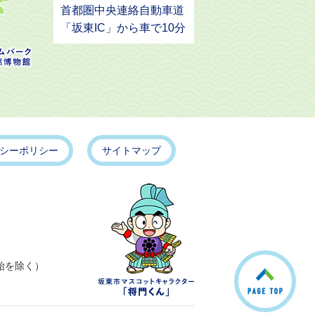
首都圏中央連絡自動車道
「坂東IC」から車で10分
シーポリシー
サイトマップ
こ
始を除く）