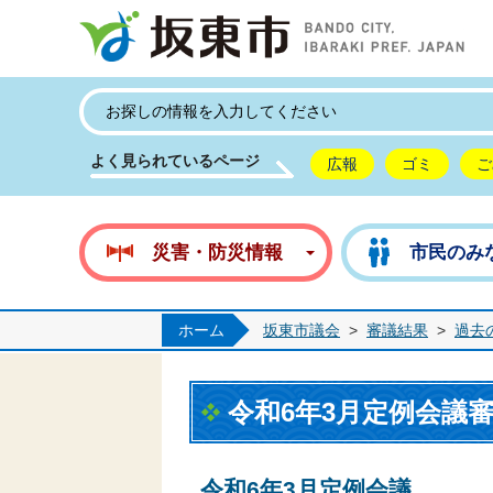
坂
よく見られているページ
広報
ゴミ
ご
災害・防災情報
市民のみ
ホーム
坂東市議会
>
審議結果
>
過去
令和6年3月定例会議
令和6年3月定例会議