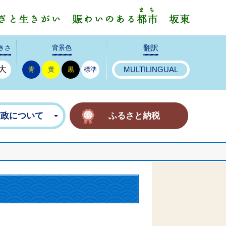
みんなで
きさ
背景色
翻訳
大
青
黄
黒
標準
MULTILINGUAL
市政について
ふるさと納税