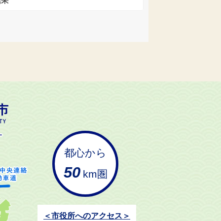
結果
都心から
50
km圏
＜市役所へのアクセス＞