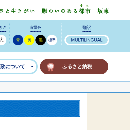
みんなで
きさ
背景色
翻訳
大
青
黄
黒
標準
MULTILINGUAL
市政について
ふるさと納税