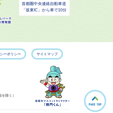
首都圏中央連絡自動車道
「坂東IC」から車で10分
シーポリシー
サイトマップ
こ
始を除く）