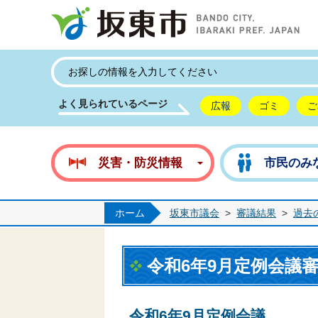
坂
よく見られているページ
広報
ゴミ
ご
災害・防災情報
市民のみ
ホーム
坂東市議会
>
審議結果
>
過去
令和6年9月定例会議
令和6年9月定例会議