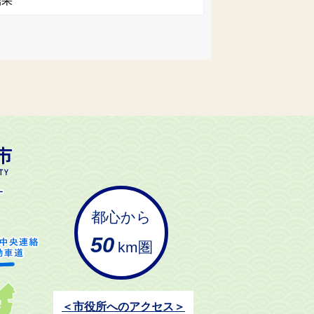
結果
都心から
50
km圏
＜市役所へのアクセス＞