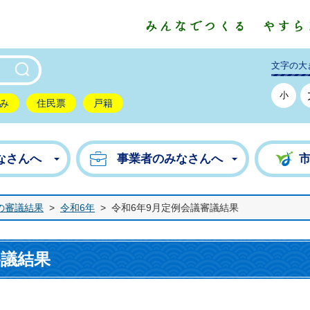
東市公式ホームページ
文字の大
小
み
住民票
戸籍
なさんへ
事業者のみなさんへ
の審議結果
>
令和6年
>
令和6年9月定例会議審議結果
審議結果