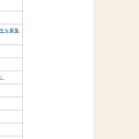
座生を募集
）