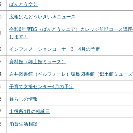
9
ばんどう文芸
0
広報ばんどういきいきニュース
令和6年度BS（ばんどうシニア）カレッジ前期コース講
1
します！
2
インフォメーションコーナー3・4月の予定
3
資料館（郷土館ミューズ）
4
岩井図書館（ベルフォーレ）猿島図書館（郷土館ミューズ
5
子育て支援センター4月の予定
6
暮らしの情報
7
市役所4月の相談日
8
消費生活相談