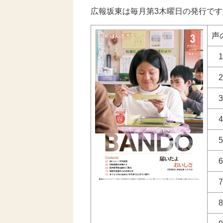
広報坂東は毎月第3木曜日の発行です
声
1
2
3
4
5
6
7
8