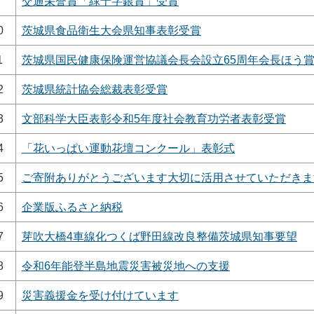
交通栄誉賞「緑十字銀賞」受賞
0
茨城県食品衛生大会県知事表彰受賞
1
茨城県国民健康保険運営協議会長会設立65周年会長ほう
2
茨城県統計協会総裁表彰受賞
3
文部科学大臣表彰令和5年度社会教育功労者表彰受賞
4
「花いっぱい運動花壇コンクール」表彰式
5
ご寄附ありがとうございます大切に活用させていただきま
6
企業版ふるさと納税
7
芽吹大橋4車線化つくば野田線改良整備茨城県知事要望
8
令和6年能登半島地震災害被災地への支援
9
災害義援金を受け付けています