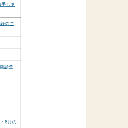
着手しま
登録のご
康診査
・8月の