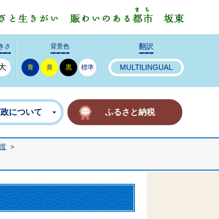
みんなで
きさ
背景色
翻訳
大
青
黄
黒
標準
MULTILINGUAL
市政について
ふるさと納税
年度
>