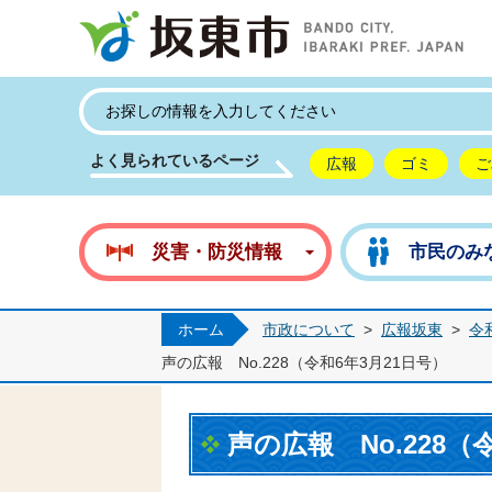
坂
よく見られているページ
広報
ゴミ
ご
災害・防災情報
市民のみ
ホーム
市政について
>
広報坂東
>
令
声の広報 No.228（令和6年3月21日号）
声の広報 No.228（