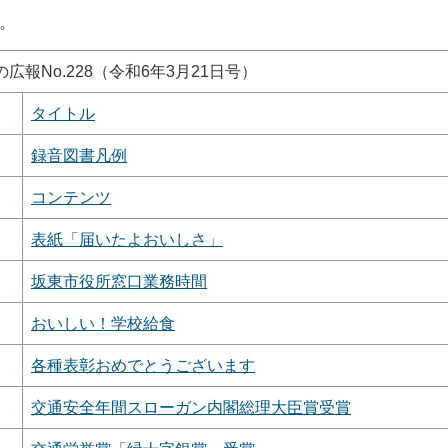
。
の広報No.228（令和6年3月21日号）
タイトル
録音図書凡例
コンテンツ
表紙「届いたよおいしさ」
坂東市役所窓口業務時間
おいしい！学校給食
各種表彰おめでとうございます
交通安全年間スローガン内閣総理大臣賞受賞