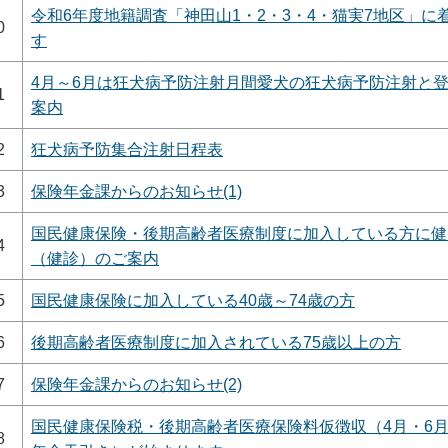
令和6年度地籍調査「神田山1・2・3・4・猫実7地区」に
0
す
4月～6月は狂犬病予防注射月間愛犬の狂犬病予防注射と
1
案内
2
狂犬病予防集合注射日程表
3
保険年金課からのお知らせ(1)
国民健康保険・後期高齢者医療制度に加入している方に健
4
（健診）のご案内
5
国民健康保険に加入している40歳～74歳の方
6
後期高齢者医療制度に加入されている75歳以上の方
7
保険年金課からのお知らせ(2)
国民健康保険税・後期高齢者医療保険料仮徴収（4月・6月
8