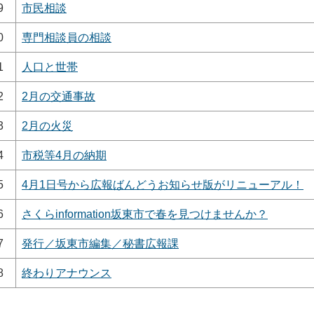
9
市民相談
0
専門相談員の相談
1
人口と世帯
2
2月の交通事故
3
2月の火災
4
市税等4月の納期
5
4月1日号から広報ばんどうお知らせ版がリニューアル！
6
さくらinformation坂東市で春を見つけませんか？
7
発行／坂東市編集／秘書広報課
8
終わりアナウンス