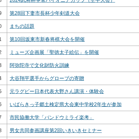
8
2024武将杯争奪パイオニアカップ（空手大会）
9
第28回下妻市長杯少年剣道大会
0
まちの話題
1
第10回坂東市新春将棋大会を開催
2
ミューズ企画展「聖徳太子絵伝」を開催
3
阿弥陀寺で文化財防火訓練
4
大谷翔平選手からグローブの寄贈
5
元ラグビー日本代表大野さん講演・体験会
6
いばらきっ子郷土検定県大会東中学校2年生が参加
7
市民協働大学「バンドウミライ楽考」
8
男女共同参画講座第2回いきいきセミナー