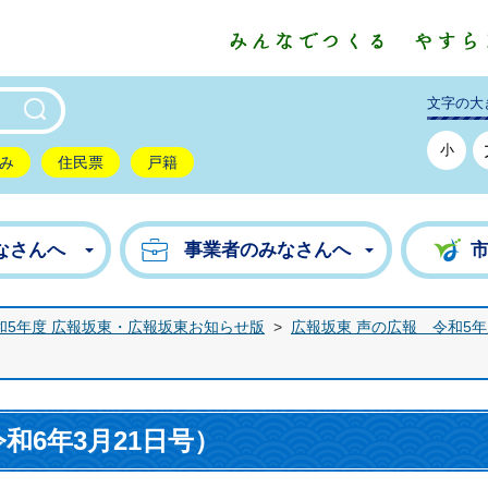
東市公式ホームページ
文字の大
小
み
住民票
戸籍
なさんへ
事業者のみなさんへ
和5年度 広報坂東・広報坂東お知らせ版
>
広報坂東 声の広報 令和5
令和6年3月21日号）