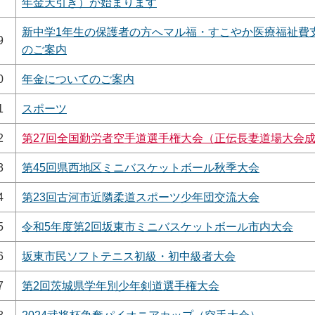
年金天引き）が始まります
新中学1年生の保護者の方へマル福・すこやか医療福祉費
9
のご案内
0
年金についてのご案内
1
スポーツ
2
第27回全国勤労者空手道選手権大会（正伝長妻道場大会
3
第45回県西地区ミニバスケットボール秋季大会
4
第23回古河市近隣柔道スポーツ少年団交流大会
5
令和5年度第2回坂東市ミニバスケットボール市内大会
6
坂東市民ソフトテニス初級・初中級者大会
7
第2回茨城県学年別少年剣道選手権大会