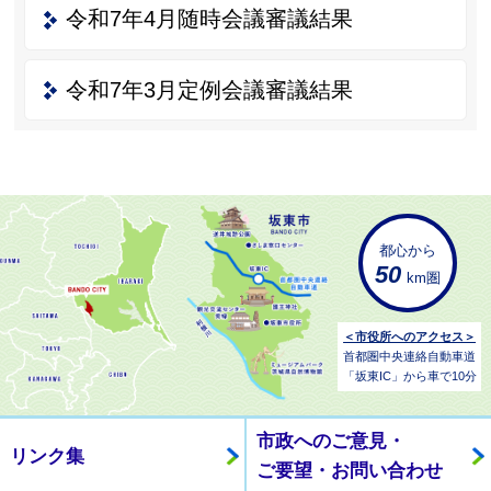
令和7年4月随時会議審議結果
令和7年3月定例会議審議結果
都心から
50
km圏
＜市役所へのアクセス＞
首都圏中央連絡自動車道
「坂東IC」から車で10分
市政へのご意見・
リンク集
ご要望・お問い合わせ