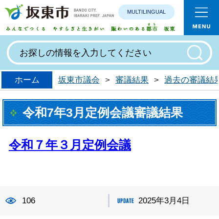
MULTILINGUAL
みんなで
ホーム
坂東市議会
>
審議結果
>
過去の審議結
令和7年3月定例会議審議結果
令和７年３月定例会議
106
2025年3月4日