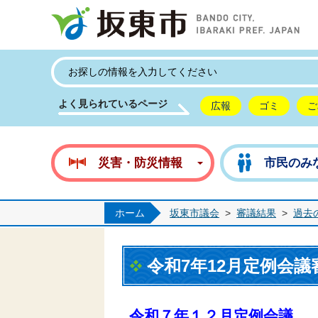
坂
よく見られているページ
広報
ゴミ
ご
災害・防災情報
市民のみ
ホーム
坂東市議会
>
審議結果
>
過去
令和7年12月定例会議
令和７年１２月定例会議