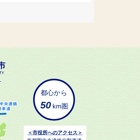
都心から
50
km圏
＜市役所へのアクセス＞