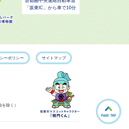
首都圏中央連絡自動車道
「坂東IC」から車で10分
シーポリシー
サイトマップ
こ
始を除く）