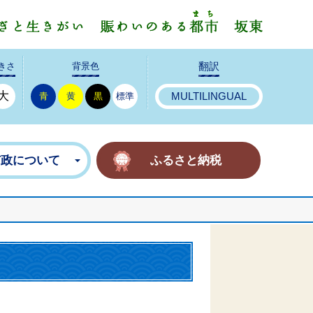
みんなで
きさ
背景色
翻訳
大
青
黄
黒
標準
MULTILINGUAL
市政について
ふるさと納税