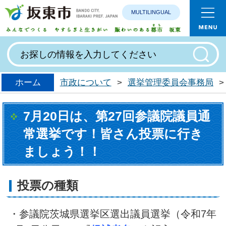
MULTILINGUAL
みんなで
ホーム
市政について
>
選挙管理委員会事務局
>
7月20日は、第27回参議院議員通
常選挙です！皆さん投票に行き
ましょう！！
投票の種類
・参議院茨城県選挙区選出議員選挙（令和7年