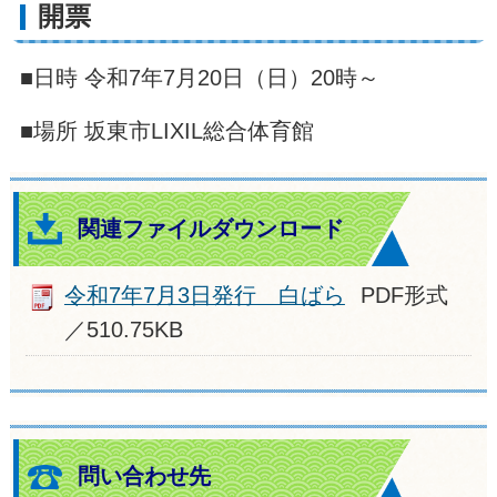
開票
■日時 令和7年7月20日（日）20時～
■場所 坂東市LIXIL総合体育館
関連ファイルダウンロード
令和7年7月3日発行 白ばら
PDF形式
／510.75KB
問い合わせ先